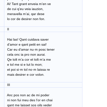
Ai! Tant grant enveia m’en ve
de cui q’eu veia iauzion,
meravella m’ai, qar dese
lo cor de desirer non fon.
II
Hai las! Qant cuidava saver
d’amor e qant petit en sai!
Car eu d‘amar nu·m posc tener
cela onc ia pro non aurai.
Qe tolt m’a cor et tolt m’a me
e tol me si e tut lo mon;
et poi si·m tol no·m laissa re
mais desirer e cor volon.
III
Anc pos non ac de mi poder
ni non fui meu des l’or en chai
qant me laisset sos oils veder