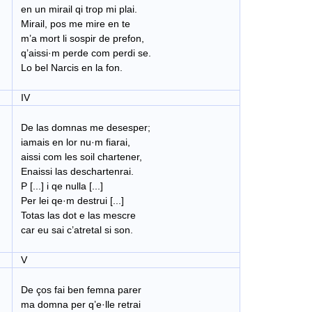
en un mirail qi trop mi plai.
Mirail, pos me mire en te
m’a mort li sospir de prefon,
q’aissi·m perde com perdi se.
Lo bel Narcis en la fon.
IV
De las domnas me desesper;
iamais en lor nu·m fiarai,
aissi com les soil chartener,
Enaissi las deschartenrai.
P [...] i qe nulla [...]
Per lei qe·m destrui [...]
Totas las dot e las mescre
car eu sai c’atretal si son.
V
De ços fai ben femna parer
ma domna per q’e·lle retrai