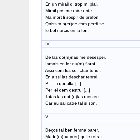
En un mirail qi trop mi plai.
Mirail pos me mire ente.
Ma mort li sospir de prefon.
Qaissim p(er)de com perdi se
lo bel narcis en la fon.
IV
D
e las do(m)nas me desesper.
Iamais en lor nu(m) fiarai.
Aissi com les soil char tener.
En aissi las deschar tenrai.
P [...] i qenulla [...]
Per lei qem destrui [...]
Totas las dot (e)las mescre.
Car eu sai catre tal si son.
V
D
eços fai ben femna parer.
Mado(m)na p(er) qelle retrai.