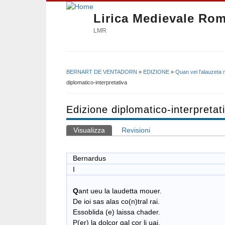
Lirica Medievale Ro
LMR
BERNART DE VENTADORN
»
EDIZIONE
»
Quan vei l'alauzeta
Tu sei qui
diplomatico-interpretativa
Edizione diplomatico-interpretat
Visualizza
(scheda attiva)
Revisioni
Schede primarie
Bernardus
I
Q
ant ueu la laudetta mouer.
De ioi sas alas co(n)tral rai.
Essoblida (e) laissa chader.
P(er) la dolçor qal cor li uai.