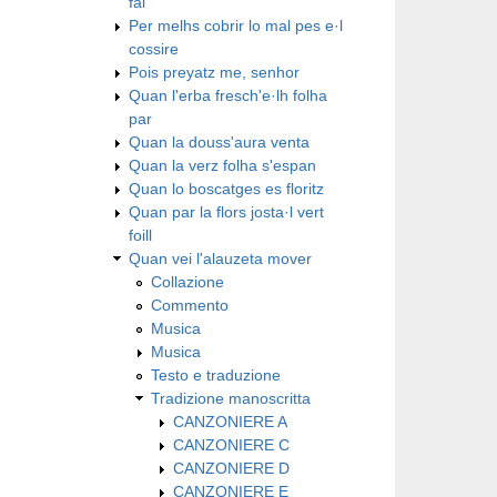
fai
Per melhs cobrir lo mal pes e·l
cossire
Pois preyatz me, senhor
Quan l'erba fresch'e·lh folha
par
Quan la douss'aura venta
Quan la verz folha s'espan
Quan lo boscatges es floritz
Quan par la flors josta·l vert
foill
Quan vei l'alauzeta mover
Collazione
Commento
Musica
Musica
Testo e traduzione
Tradizione manoscritta
CANZONIERE A
CANZONIERE C
CANZONIERE D
CANZONIERE E