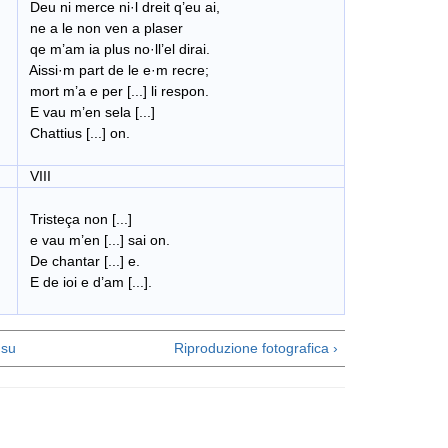
Deu ni merce ni·l dreit q’eu ai,
ne a le non ven a plaser
qe m’am ia plus no·ll’el dirai.
Aissi·m part de le e·m recre;
mort m’a e per [...] li respon.
E vau m’en sela [...]
Chattius [...] on.
VIII
Tristeça non [...]
e vau m’en [...] sai on.
De chantar [...] e.
E de ioi e d’am [...].
su
Riproduzione fotografica ›