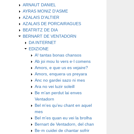
ARNAUT DANIEL
AYRAS MONIZ D'ASME
AZALAIS D'ALTIER
AZALAIS DE PORCAIRAGUES
BEATRITZ DE DIA
BERNART DE VENTADORN
DA INTERNET
EDIZIONE
A! tantas bonas chansos
Ab joi mou lo vers e·l comens
Amors, e que·us es vejaire?
Amors, enquera·us preyara
Anc no gardei sazo ni mes
Ara no vei luzir soleill
Be m'an perdut lai enves
Ventadorn
Bel m'es qu'eu chant en aquel
mes
Bel m'es quan eu vei la brolha
Bernart de Ventadorn, del chan
Be·m cuidei de chantar sofrir