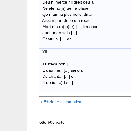
Deu ni merce nil dreit qeu ai.
Ne ale no(n) uen a plaser.
Qe mam ia plus nollel dirai.
Aissim part de le em recre.
Mort ma (e) p(er) [...] li respon.
euau men sela [...]
Chattius [...] on.
VIII
T
risteça non [...]
E uau men [...] sai on.
De chantar [...] e.
E de ioi (e)dam [...]
‹ Edizione diplomatica
letto 605 volte