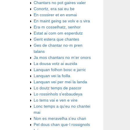
Chantars no pot gaires valer
Conortz, era sai eu be
En cossirer et en esmai
En maint geing se volv e·s vira
Era·m cosselhatz, senhor
Estat ai com om esperdutz
Gent estera que chantes
Ges de chantar no·m pren
talans
Ja mos chantars no m'er onors
La dousa votz ai auzida
Lanquan folhon bosc e jarric
Lanquan vei la foilla
Lanquan vei per mei la landa
Lo doutz temps de pascor
Lo rossinhols s'esbaudeya
Lo tems vai e ven e vire
Lonc temps a qu'eu no chantei
mai
Non es meravelha s'eu chan
Pel dous chan que·l rossignols