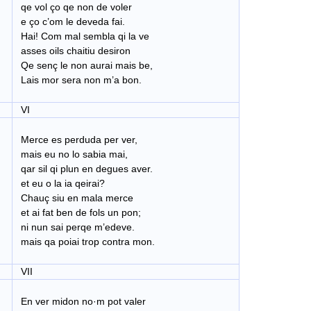
qe vol ço qe non de voler
e ço c’om le deveda fai.
Hai! Com mal sembla qi la ve
asses oils chaitiu desiron
Qe senç le non aurai mais be,
Lais mor sera non m’a bon.
VI
Merce es perduda per ver,
mais eu no lo sabia mai,
qar sil qi plun en degues aver.
et eu o la ia qeirai?
Chauç siu en mala merce
et ai fat ben de fols un pon;
ni nun sai perqe m’edeve.
mais qa poiai trop contra mon.
VII
En ver midon no·m pot valer