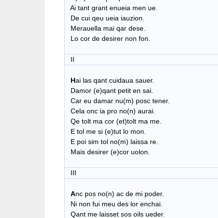
Ai tant grant enueia men ue.
De cui qeu ueia iauzion.
Merauella mai qar dese.
Lo cor de desirer non fon.
II
H
ai las qant cuidaua sauer.
Damor (e)qant petit en sai.
Car eu damar nu(m) posc tener.
Cela onc ia pro no(n) aurai.
Qe tolt ma cor (et)tolt ma me.
E tol me si (e)tut lo mon.
E poi sim tol no(m) laissa re.
Mais desirer (e)cor uolon.
III
A
nc pos no(n) ac de mi poder.
Ni non fui meu des lor enchai.
Qant me laisset sos oils ueder.