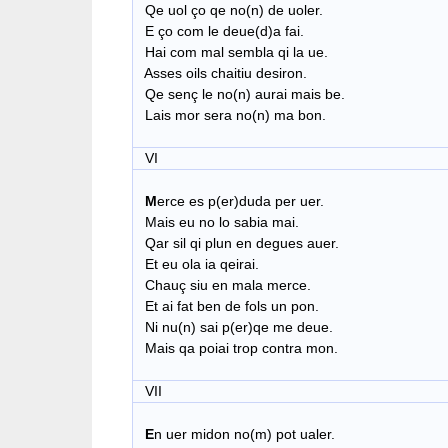
Qe uol ço qe no(n) de uoler.
E ço com le deue(d)a fai.
Hai com mal sembla qi la ue.
Asses oils chaitiu desiron.
Qe senç le no(n) aurai mais be.
Lais mor sera no(n) ma bon.
VI
M
erce es p(er)duda per uer.
Mais eu no lo sabia mai.
Qar sil qi plun en degues auer.
Et eu ola ia qeirai.
Chauç siu en mala merce.
Et ai fat ben de fols un pon.
Ni nu(n) sai p(er)qe me deue.
Mais qa poiai trop contra mon.
VII
E
n uer midon no(m) pot ualer.