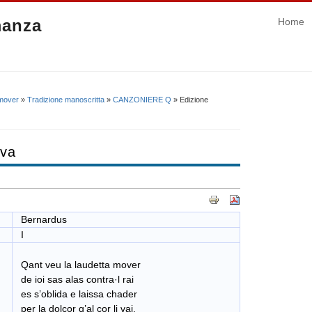
manza
Home
 mover
»
Tradizione manoscritta
»
CANZONIERE Q
» Edizione
iva
Bernardus
I
Qant veu la laudetta mover
de ioi sas alas contra·l rai
es s’oblida e laissa chader
per la dolçor q’al cor li vai.