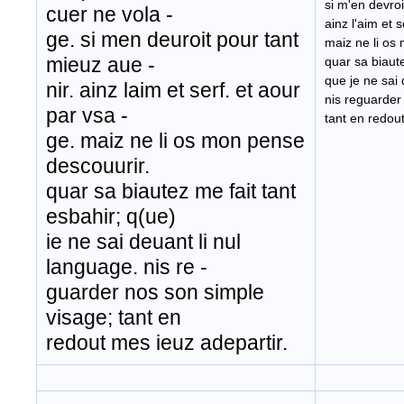
si m'en devroi
cuer ne vola -
ainz l'aim et 
ge. si men deuroit pour tant
maiz ne li os
mieuz aue -
quar sa biaute
que je ne sai 
nir. ainz laim et serf. et aour
nis reguarder
par vsa -
tant en redout
ge. maiz ne li os mon pense
descouurir.
quar sa biautez me fait tant
esbahir; q(ue)
ie ne sai deuant li nul
language. nis re -
guarder nos son simple
visage; tant en
redout mes ieuz adepartir.