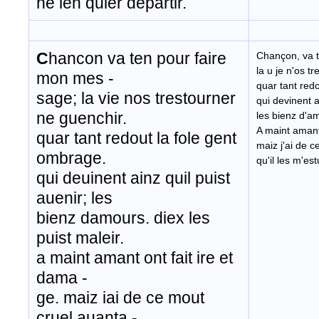
ne len quier departir.
C
hancon va ten pour faire
Chançon, va 
la u je n'os t
mon mes -
quar tant red
sage; la vie nos trestourner
qui devinent a
ne guenchir.
les bienz d'am
A maint amant
quar tant redout la fole gent
maiz j'ai de 
ombrage.
qu'il les m'es
qui deuinent ainz quil puist
auenir; les
bienz damours. diex les
puist maleir.
a maint amant ont fait ire et
dama -
ge. maiz iai de ce mout
cruel auanta -