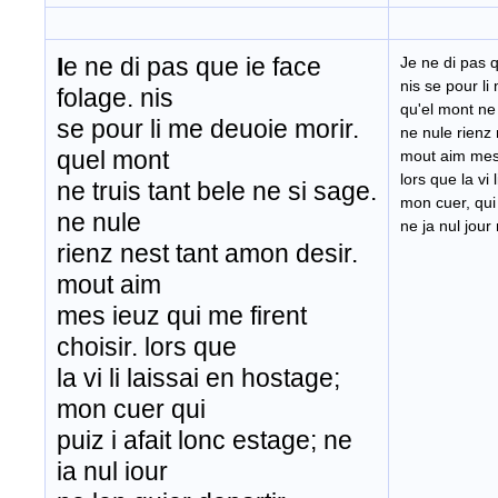
I
e ne di pas que ie face
Je ne di pas q
nis se pour li
folage. nis
qu'el mont ne 
se pour li me deuoie morir.
ne nule rienz 
quel mont
mout aim mes i
lors que la vi 
ne truis tant bele ne si sage.
mon cuer, qui 
ne nule
ne ja nul jour 
rienz nest tant amon desir.
mout aim
mes ieuz qui me firent
choisir. lors que
la vi li laissai en hostage;
mon cuer qui
puiz i afait lonc estage; ne
ia nul iour