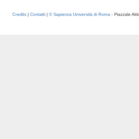
Credits
|
Contatti
|
© Sapienza Università di Roma
- Piazzale A