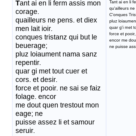
T
ant ai en li ferm assis mon
Tant ai en li
qu'ailleurs ne 
corage.
C'onques Tris
quailleurs ne pens. et diex
pluz loiaumen
men lait ioir.
quar g'i met to
force et pooir,
conques tristanz qui but le
encor me dou
beuerage;
ne puisse asse
pluz loiaument nama sanz
repentir.
quar gi met tout cuer et
cors. et desir.
force et pooir. ne sai se faiz
folage. encor
me dout quen trestout mon
eage; ne
puisse assez li et samour
seruir.