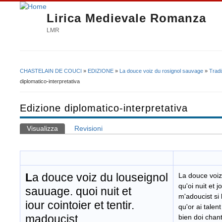
Lirica Medievale Romanza
LMR
CHASTELAIN DE COUCI
»
EDIZIONE
»
La douce voiz du rosignol sauvage
»
Tradi
Tu sei qui
diplomatico-interpretativa
Edizione diplomatico-interpretativa
Visualizza
(scheda attiva)
Revisioni
Schede primarie
L
a douce voiz du louseignol
La douce voiz
qu'oi nuit et j
sauuage. quoi nuit et
m'adoucist si 
iour cointoier et tentir.
qu'or ai talen
madoucist
bien doi chante