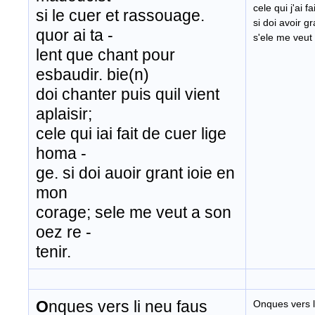
cele qui j'ai 
si le cuer et rassouage.
si doi avoir g
quor ai ta -
s'ele me veut 
lent que chant pour
esbaudir. bie(n)
doi chanter puis quil vient
aplaisir;
cele qui iai fait de cuer lige
homa -
ge. si doi auoir grant ioie en
mon
corage; sele me veut a son
oez re -
tenir.
O
nques vers li neu faus
Onques vers l