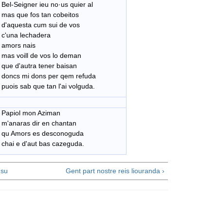
Bel-Seigner ieu no·us quier al
mas que fos tan cobeitos
d'aquesta cum sui de vos
c'una lechadera
amors nais
mas voill de vos lo deman
que d'autra tener baisan
doncs mi dons per qem refuda
puois sab que tan l'ai volguda.
Papiol mon Aziman
m'anaras dir en chantan
qu Amors es desconoguda
chai e d'aut bas cazeguda.
su
Gent part nostre reis liouranda ›