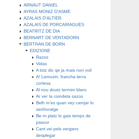
ARNAUT DANIEL
AYRAS MONIZ D'ASME
AZALAIS D'ALTIER
AZALAIS DE PORCAIRAGUES
BEATRITZ DE DIA
BERNART DE VENTADORN
BERTRAN DE BORN
EDIZIONE
Razos
Vidas
A totz dic qe ja mais non voil
A! Lemozin, francha terra
cortesa
Al nou doutz termini blanc
Ar ver la coindeta sazos
Belh m'es quan vey camjar lo
senhoratge
Be·m platz lo gais temps de
pascor
Cant vei pels vergiers
desplegar