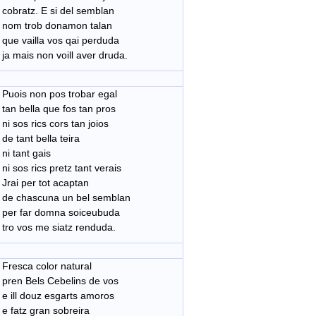
cobratz. E si del semblan
nom trob donamon talan
que vailla vos qai perduda
ja mais non voill aver druda.
Puois non pos trobar egal
tan bella que fos tan pros
ni sos rics cors tan joios
de tant bella teira
ni tant gais
ni sos rics pretz tant verais
Jrai per tot acaptan
de chascuna un bel semblan
per far domna soiceubuda
tro vos me siatz renduda.
Fresca color natural
pren Bels Cebelins de vos
e ill douz esgarts amoros
e fatz gran sobreira