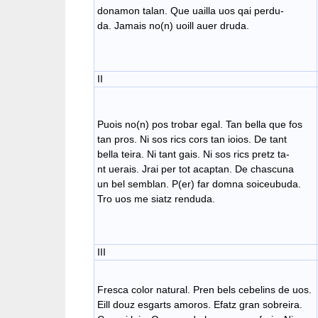
donamon talan. Que uailla uos qai perdu-
da. Jamais no(n) uoill auer druda.
II
Puois no(n) pos trobar egal. Tan bella que fos
tan pros. Ni sos rics cors tan ioios. De tant
bella teira. Ni tant gais. Ni sos rics pretz ta-
nt uerais. Jrai per tot acaptan. De chascuna
un bel semblan. P(er) far domna soiceubuda.
Tro uos me siatz renduda.
III
Fresca color natural. Pren bels cebelins de uos.
Eill douz esgarts amoros. Efatz gran sobreira.