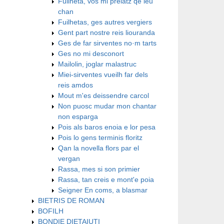
Fuilheta, vos mi preiatz qe ieu
chan
Fuilhetas, ges autres vergiers
Gent part nostre reis liouranda
Ges de far sirventes no·m tarts
Ges no mi desconort
Mailolin, joglar malastruc
Miei-sirventes vueilh far dels
reis amdos
Mout m'es deissendre carcol
Non puosc mudar mon chantar
non esparga
Pois als baros enoia e lor pesa
Pois lo gens terminis floritz
Qan la novella flors par el
vergan
Rassa, mes si son primier
Rassa, tan creis e mont'e poia
Seigner En coms, a blasmar
BIETRIS DE ROMAN
BOFILH
BONDIE DIETAIUTI