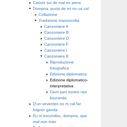
Casutz sui de mal en pena
Dompna, puois de mi no·us cal
Collazione
Tradizione manoscritta
Canzoniere A
Canzoniere B
Canzoniere D
Canzoniere F
Canzoniere I
Canzoniere K
Riproduzione
fotografica
Edizione diplomatica
Edizione diplomatico-
interpretativa
Gent part nostre reis
liouranda
D’un sirventes no·m cal far
loignor ganda
Eu m’escondisc, dompna, que
mal non mier