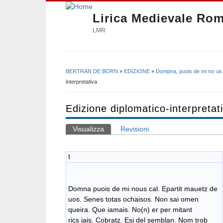
Lirica Medievale Ro
LMR
BERTRAN DE BORN
»
EDIZIONE
»
Dompna, puois de mi no·us 
Tu sei qui
interpretativa
Edizione diplomatico-interpretat
Visualizza
(scheda attiva)
Revisioni
Schede primarie
I
Domna puois de mi nous cal. Epartit mauetz de
uos. Senes totas ochaisos. Non sai omen
queira. Que iamais. No(n) er per mitant
rics iais. Cobratz. Esi del semblan. Nom trob