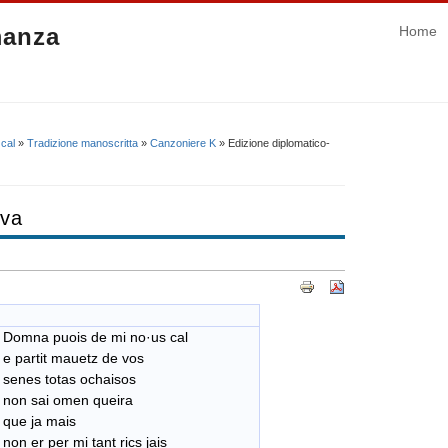
manza
Home
cal
»
Tradizione manoscritta
»
Canzoniere K
» Edizione diplomatico-
iva
Domna puois de mi no·us cal
e partit mauetz de vos
senes totas ochaisos
non sai omen queira
que ja mais
non er per mi tant rics jais