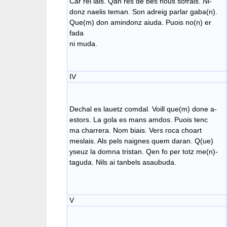
Car rei lais. Qan res de bes nous sofrais. Ni-
donz naelis teman. Son adreig parlar gaba(n).
Que(m) don amindonz aiuda. Puois no(n) er
fada
ni muda.
IV
Dechal es lauetz comdal. Voill que(m) done a-
estors. La gola es mans amdos. Puois tenc
ma charrera. Nom biais. Vers roca choart
meslais. Als pels naignes quem daran. Q(ue)
yseuz la domna tristan. Qen fo per totz me(n)-
taguda. Nils ai tanbels asaubuda.
V