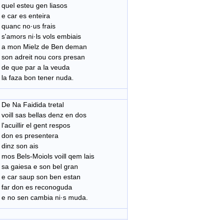
quel esteu gen liasos
e car es enteira
quanc no·us frais
s'amors ni·ls vols embiais
a mon Mielz de Ben deman
son adreit nou cors presan
de que par a la veuda
la faza bon tener nuda.
De Na Faidida tretal
voill sas bellas denz en dos
l'acuillir el gent respos
don es presentera
dinz son ais
mos Bels-Moiols voill qem lais
sa gaiesa e son bel gran
e car saup son ben estan
far don es reconoguda
e no sen cambia ni·s muda.