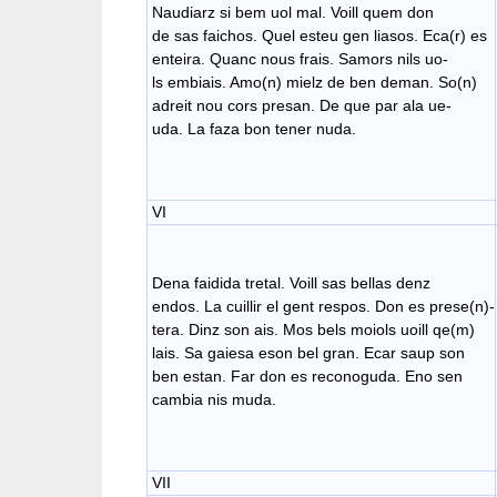
Naudiarz si bem uol mal. Voill quem don
de sas faichos. Quel esteu gen liasos. Eca(r) es
enteira. Quanc nous frais. Samors nils uo-
ls embiais. Amo(n) mielz de ben deman. So(n)
adreit nou cors presan. De que par ala ue-
uda. La faza bon tener nuda.
VI
Dena faidida tretal. Voill sas bellas denz
endos. La cuillir el gent respos. Don es prese(n)-
tera. Dinz son ais. Mos bels moiols uoill qe(m)
lais. Sa gaiesa eson bel gran. Ecar saup son
ben estan. Far don es reconoguda. Eno sen
cambia nis muda.
VII