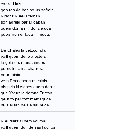
car re·i lais
qan res de bes no·us sofrais
Nidonz N'Aelis teman
son adreig parlar gaban
quem don a mindonz aiuda
puois non er fada ni muda.
De Chales la vetzcomdal
voill quem done a estors
la gola e·s mans amdos
puois tenc ma charrera
no·m biais
vers Rocachoart m'eslais
als pels N'Aignes quem daran
que Yseuz la domna Tristan
qe·n fo per totz mentaguda
ni·ls ai tan bels a saubuda.
N'Audiarz si bem vol mal
voill quem don de sas faichos