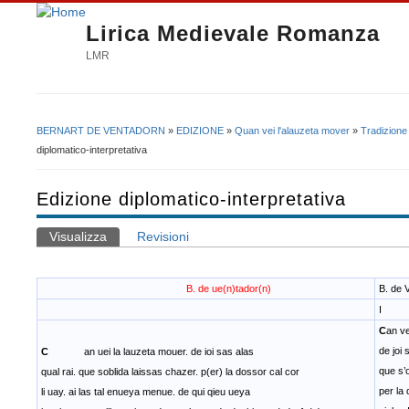
Lirica Medievale Romanza
LMR
BERNART DE VENTADORN
»
EDIZIONE
»
Quan vei l'alauzeta mover
»
Tradizione
Tu sei qui
diplomatico-interpretativa
Edizione diplomatico-interpretativa
Visualizza
(scheda attiva)
Revisioni
Schede primarie
B. de ue(n)tador(n)
B. de 
I
C
an ve
de joi 
C
an uei la lauzeta mouer. de ioi sas alas
que s’
qual rai. que soblida laissas chazer. p(er) la dossor cal cor
per la 
li uay. ai las tal enueya menue. de qui qieu ueya