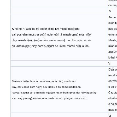
car sa
IV
Anc no
ni no f
A
nc no(n) aguj de mi poder. ni no fuy mieus delore(n)
pus el
sai. pus elam mostret so(n) uoler e(n) .i. miralh q(ue) mot mi ]o[
en un 
play. miralh e(n) q(ue)m mire em te. ma(n) mort li sospir de pri-
Miralh
on. aissim p(er)diey com p(er)det se. lo bel marsili e(n) la fon.
m’an mo
aissi.
lo bel 
V
D’aiss
ma dona
car vo
D
aissos fai be femna parer. ma dona p(er) qeu lo re-
e so c’
tray. car uol so com no(n) deu uoler. e so com li uedela fai
Cazutz
]caysu[ cazutz soi e(n) mala m(er)ce. et ay be(n) pres del fol v(n) po(n).
et ai b
e no say p(er) q(ue) sendeue. mais car tan puega contra mon.
e no s
mais c
VI