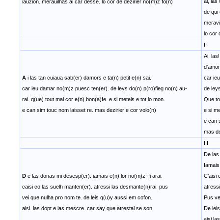
ai, las
iauzion. merauilhas ai car desse. lo cor de dezirier no(m)z fo(n)
de qui 
meravi
lo cor 
II
Ai, las
d’amors
A
i las tan cuiaua sab(er) damors e ta(n) petit e(n) sai.
car ie
car ieu damar no(m)z puesc ten(er). de leys do(n) p(ro)fieg no(n) au-
de ley
rai. q(ue) tout mal cor e(n) bon(a)fe. e si meteis e tot lo mon.
Que to
e can sim touc nom laisset re. mas dezirier e cor volo(n)
e si me
e can 
mas de
III
De las
Iamais 
D
e las donas mi desesp(er). iamais e(n) lor no(m)z fi arai.
C’aisi
caisi co las suelh manten(er). atressi las desmante(n)rai. pus
atress
vei que nulha pro nom te. de leis q(u)y aussi em cofon.
Pus ve
aisi. las dopt e las mescre. car say que atrestal se son.
De lei
aisi la