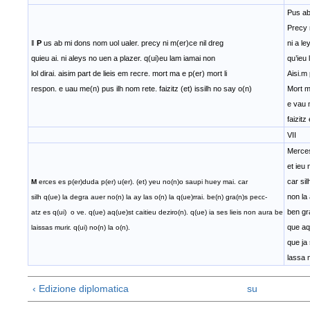
Pus ab
Precy n
‖
P
us ab mi dons nom uol ualer. precy ni m(er)ce nil dreg
ni a l
quieu ai. ni aleys no uen a plazer. q(ui)eu lam iamai non
qu’ieu 
lol dirai. aisim part de lieis em recre. mort ma e p(er) mort li
Aisi.m 
respon. e uau me(n) pus ilh nom rete. faizitz (et) issilh no say o(n)
Mort m’
e vau 
faizitz
VII
Merces
et ieu
car sil
M
erces es p(er)duda p(er) u(er). (et) yeu no(n)o saupi huey mai. car
non la 
silh q(ue) la degra auer no(n) la ay las o(n) la q(ue)rrai. be(n) gra(n)s pecc-
ben gr
atz es q(ui) o ve. q(ue) aq(ue)st caitieu deziro(n). q(ue) ia ses lieis non aura be
que aqu
laissas murir. q(ui) no(n) la o(n).
que ja 
lassa 
‹ Edizione diplomatica
su