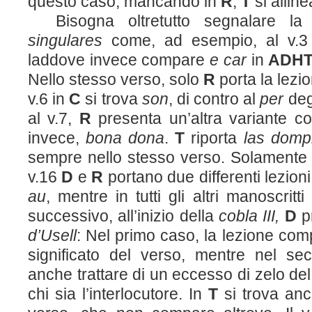
questo caso, mancando in
R
,
T
si allin
Bisogna oltretutto segnalare l
singulares
come, ad esempio, al v.3
laddove invece compare
e car
in
ADH
Nello stesso verso, solo
R
porta la lezi
v.6 in
C
si trova
son
, di contro al
per
deg
al v.7,
R
presenta un’altra variante 
invece,
bona dona
.
T
riporta
las domp
sempre nello stesso verso. Solament
v.16
D
e
R
portano due differenti lezioni
au
, mentre in tutti gli altri manoscrit
successivo, all’inizio della
cobla III,
D
p
d’Usell
: Nel primo caso, la lezione co
significato del verso, mentre nel s
anche trattare di un eccesso di zelo del
chi sia l’interlocutore. In
T
si trova an