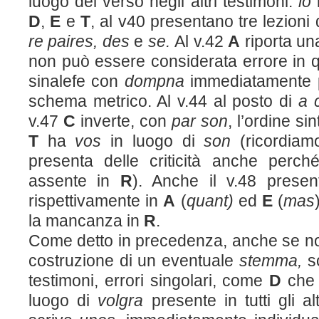
luogo del verso negli altri testimoni:
lo
D
,
E
e
T
, al v40 presentano tre lezioni 
re paires, des
e
se.
Al v.42
A
riporta u
non può essere considerata errore in q
sinalefe con
dompna
immediatamente pr
schema metrico. Al v.44 al posto di
a 
v.47
C
inverte, con
par son
, l’ordine sin
T
ha
vos
in luogo di
son
(ricordiam
presenta delle criticità anche perc
assente in
R
). Anche il v.48 presen
rispettivamente in
A
(
quant)
ed
E
(
mas
la mancanza in
R
.
Come detto in precedenza, anche se non s
costruzione di un eventuale
stemma,
s
testimoni, errori singolari, come
D
che r
luogo di
volgra
presente in tutti gli al