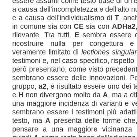
essere assunti come testo base di un’e
a causa dell’incompletezza e dell’alto n
e a causa dell’individualismo di
T
, anc
in comune sia con
CE
sia con
ADHa
2
rilevante. Tra tutti,
E
sembra essere q
ricostruire nulla per congettura
veramente limitato di
lectiones singul
testimoni e, nel caso specifico, rispetto
però presentano, come visto precedent
sembrano essere delle innovazioni. Per
gruppo,
a
2
, è risultato essere uno dei 
e
H
non divergono molto da
A
, ma a di
una maggiore incidenza di varianti e v
sembrano essere i testimoni più adatti
testo, ma
A
presenta delle forme che,
pensare a una maggiore vicinanza al