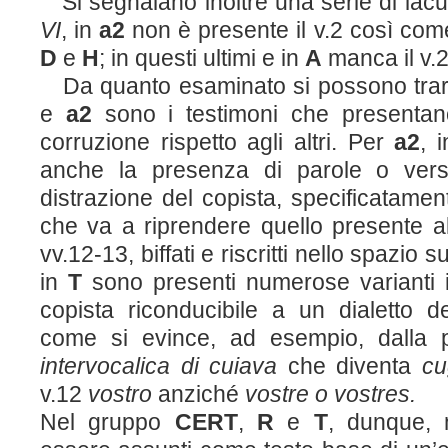
Si segnalano inoltre una serie di lac
VI
, in
a
2
non è presente il v.2 così come
D
e
H
; in questi ultimi e in
A
manca il v.2
Da quanto esaminato si possono trarr
e
a
2
sono i testimoni che presentan
corruzione rispetto agli altri. Per
a
2
, 
anche la presenza di parole o versi 
distrazione del copista, specificatame
che va a riprendere quello presente a
vv.12-13, biffati e riscritti nello spazio s
in
T
sono presenti numerose varianti im
copista riconducibile a un dialetto del
come si evince, ad esempio, dalla pa
intervocalica di cuiava
che diventa
cu
v.12
vostro
anziché
vostre o vostres.
Nel gruppo
CERT
,
R
e
T
, dunque, 