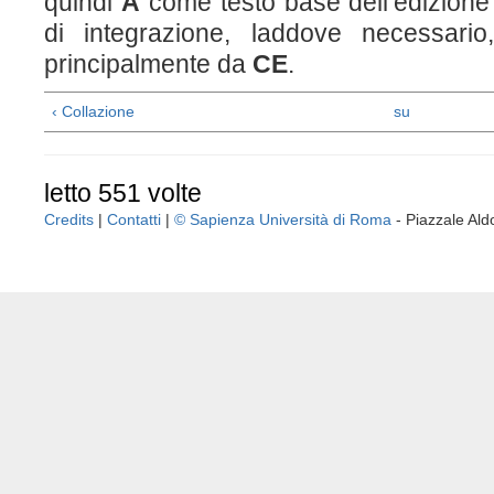
quindi
A
come testo base dell’edizione c
di integrazione, laddove necessario,
principalmente da
CE
.
‹ Collazione
su
letto 551 volte
Credits
|
Contatti
|
© Sapienza Università di Roma
- Piazzale A