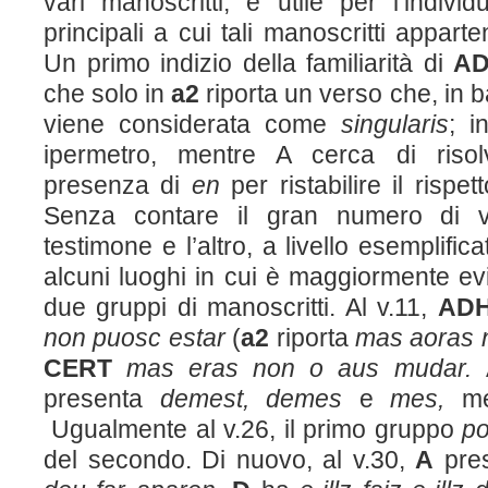
vari manoscritti, è utile per l’indivi
principali a cui tali manoscritti appar
Un primo indizio della familiarità di
A
che solo in
a
2
riporta un verso che, in ba
viene considerata come
singularis
; i
ipermetro, mentre A cerca di risol
presenza di
en
per ristabilire il rispe
Senza contare il gran numero di va
testimone e l’altro, a livello esemplific
alcuni luoghi in cui è maggiormente evi
due gruppi di manoscritti. Al v.11,
AD
non puosc estar
(
a
2
riporta
mas aoras n
CERT
mas eras non o aus mudar.
presenta
demest, demes
e
mes,
m
Ugualmente al v.26, il primo gruppo
po
del secondo. Di nuovo, al v.30,
A
pre