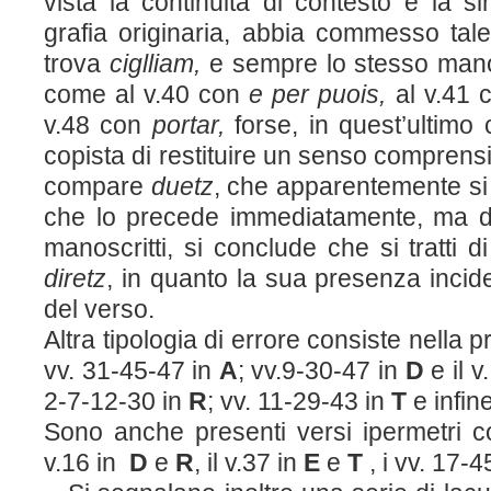
vista la continuità di contesto e la si
grafia originaria, abbia commesso tale
trova
ciglliam,
e sempre lo stesso manosc
come al v.40 con
e per puois,
al v.41 
v.48 con
portar,
forse, in quest’ultimo
copista di restituire un senso comprensib
compare
duetz
, che apparentemente si
che lo precede immediatamente, ma dal
manoscritti, si conclude che si tratti d
diretz
, in quanto la sua presenza incide
del verso.
Altra tipologia di errore consiste nella 
vv. 31-45-47 in
A
; vv.9-30-47 in
D
e il v
2-7-12-30 in
R
; vv. 11-29-43 in
T
e infin
Sono anche presenti versi ipermetri c
v.16 in
D
e
R
, il v.37 in
E
e
T
, i vv. 17-4