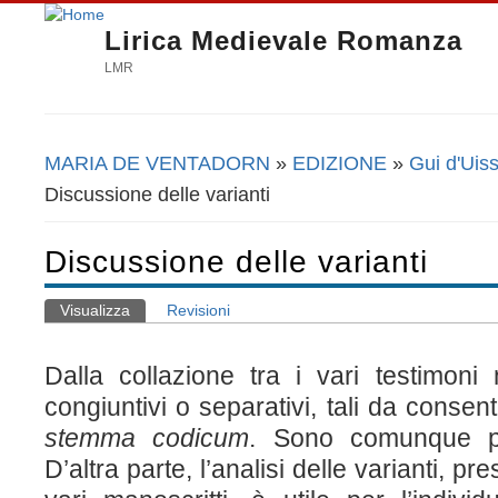
Lirica Medievale Romanza
LMR
MARIA DE VENTADORN
»
EDIZIONE
»
Gui d'Uis
Tu sei qui
Discussione delle varianti
Discussione delle varianti
Visualizza
(scheda attiva)
Revisioni
Schede primarie
Dalla collazione tra i vari testimoni
congiuntivi o separativi, tali da consen
stemma codicum
. Sono comunque pre
D’altra parte, l’analisi delle varianti, pr