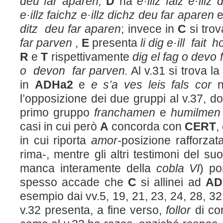
deu far aparen,
D
ha
e·illz faiz e·illz
e·illz faichz e·illz dichz deu far aparen
ditz deu far aparen
; invece in
C
si tro
far parven
,
E
presenta
li dig e·ill fait
R
e
T
rispettivamente
dig el fag o devo 
o devon far parven.
Al v.31 si trova la
in
ADHa
2
e
e s’a ves leis fals cor
n
l’opposizione dei due gruppi al v.37, dov
primo gruppo
franchamen
e
humilme
casi in cui però
A
concorda con
CERT
,
in cui riporta
amor-
posizione rafforzata
rima-, mentre gli altri testimoni del 
manca interamente della
cobla VI
) p
spesso accade che
C
si allinei ad
AD
esempio dai vv.5, 19, 21, 23, 24, 28, 32,
v.32 presenta, a fine verso,
follor
di co