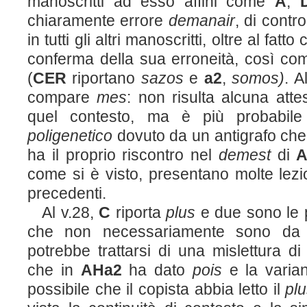
manoscritti ad esso affini come
A
,
chiaramente errore
demanair
, di contr
in tutti gli altri manoscritti, oltre al fatt
conferma della sua erroneità, così co
(
CER
riportano
sazos
e
a
2
,
somos)
. A
compare
mes
: non risulta alcuna atte
quel contesto, ma è più probabile 
poligenetico
dovuto da un antigrafo che
ha il proprio riscontro nel
demest
di
come si è visto, presentano molte lez
precedenti.
Al v.28,
C
riporta
plus
e due sono le po
che non necessariamente sono da e
potrebbe trattarsi di una mislettura di
che in
AHa
2
ha dato
pois
e la varia
possibile che il copista abbia letto il
pl