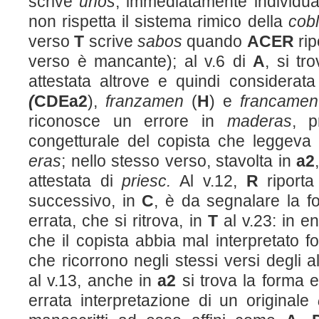
scrive
unos
, immediatamente individu
non rispetta il sistema rimico della
cob
verso
T
scrive
sabos
quando
ACER
rip
verso è mancante); al v.6 di
A
, si tr
attestata altrove e quindi considerat
(
CDEa
2
),
franzamen
(
H
) e
francame
riconosce un errore in
maderas
, p
congetturale del copista che leggeva
eras
; nello stesso verso, stavolta in
a
2
attestata di
priesc.
Al v.12,
R
riport
successivo, in
C
, è da segnalare la 
errata, che si ritrova, in
T
al v.23: in en
che il copista abbia mal interpretato
che ricorrono negli stessi versi degli a
al v.13, anche in
a
2
si trova la forma 
errata interpretazione di un originale