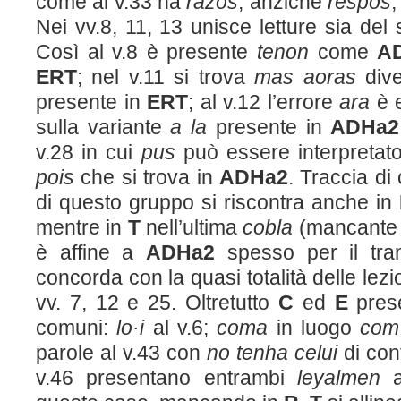
come al v.33 ha
razos
, anziché
respos
,
Nei vv.8, 11, 13 unisce letture sia del 
Così al v.8 è presente
tenon
come
A
ERT
; nel v.11 si trova
mas aoras
dive
presente in
ERT
; al v.12 l’errore
ara
è e
sulla variante
a la
presente in
ADHa
2
v.28 in cui
pus
può essere interpretat
pois
che si trova in
ADHa
2
. Traccia d
di questo gruppo si riscontra anche in
mentre in
T
nell’ultima
cobla
(mancante
è affine a
ADHa
2
spesso per il tra
concorda con la quasi totalità delle lez
vv. 7, 12 e 25. Oltretutto
C
ed
E
prese
comuni:
lo·i
al v.6;
coma
in luogo
com
parole al v.43 con
no tenha celui
di con
v.46 presentano entrambi
leyalmen
a