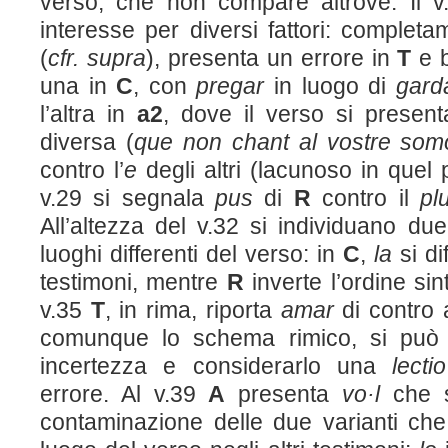
verso, che non compare altrove. Il v.2
interesse per diversi fattori: comple
(
cfr. supra
), presenta un errore in
T
e b
una in
C
, con
pregar
in luogo di
gard
l’altra in
a
2
, dove il verso si presen
diversa (
que non chant al vostre som
contro l’
e
degli altri (lacunoso in quel
v.29 si segnala
pus
di
R
contro il
pl
All’altezza del v.32 si individuano due
luoghi differenti del verso: in
C
,
la
si di
testimoni, mentre
R
inverte l’ordine sin
v.35
T
, in rima, riporta
amar
di contro
comunque lo schema rimico, si può 
incertezza e considerarlo una
lecti
errore. Al v.39
A
presenta
vo·l
che 
contaminazione delle due varianti che