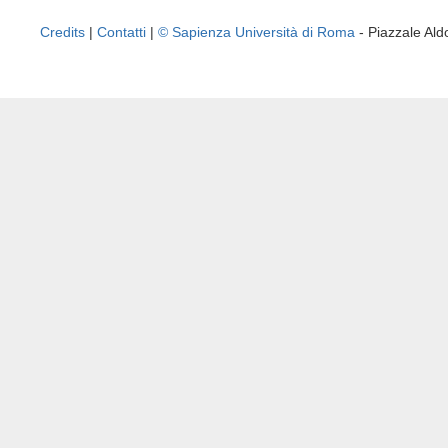
Credits
|
Contatti
|
© Sapienza Università di Roma
- Piazzale A