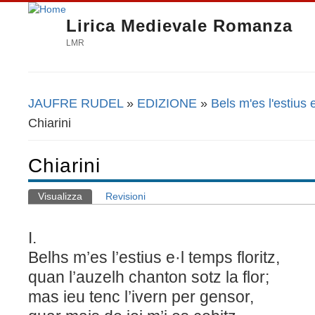
Lirica Medievale Romanza
LMR
JAUFRE RUDEL
»
EDIZIONE
»
Bels m'es l'estius e
Tu sei qui
Chiarini
Chiarini
Visualizza
(scheda attiva)
Revisioni
Schede primarie
I.
Belhs m’es l’estius e·l temps floritz,
quan l’auzelh chanton sotz la flor;
mas ieu tenc l’ivern per gensor,