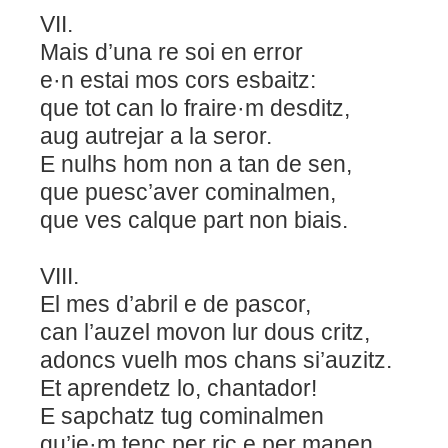
VII.
Mais d’una re soi en error
e·n estai mos cors esbaitz:
que tot can lo fraire·m desditz,
aug autrejar a la seror.
E nulhs hom non a tan de sen,
que puesc’aver cominalmen,
que ves calque part non biais.
VIII.
El mes d’abril e de pascor,
can l’auzel movon lur dous critz,
adoncs vuelh mos chans si’auzitz.
Et aprendetz lo, chantador!
E sapchatz tug cominalmen
qu’ie·m tenc per ric e per manen,