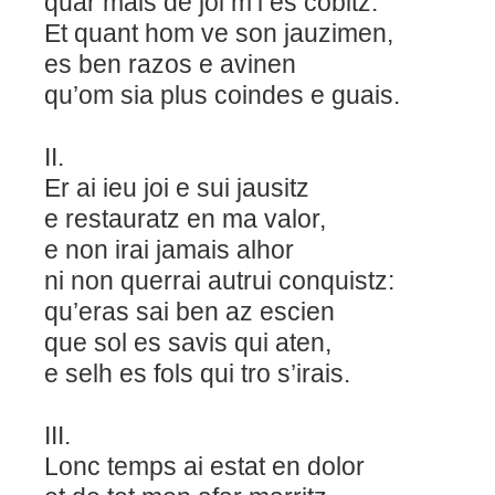
quar mais de joi m’i es cobitz.
Et quant hom ve son jauzimen,
es ben razos e avinen
qu’om sia plus coindes e guais.
II.
Er ai ieu joi e sui jausitz
e restauratz en ma valor,
e non irai jamais alhor
ni non querrai autrui conquistz:
qu’eras sai ben az escien
que sol es savis qui aten,
e selh es fols qui tro s’irais.
III.
Lonc temps ai estat en dolor