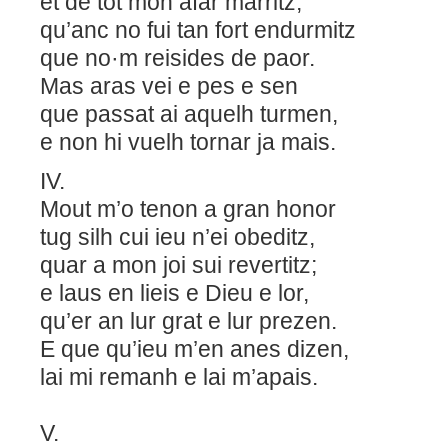
et de tot mon afar marritz,
qu’anc no fui tan fort endurmitz
que no·m reisides de paor.
Mas aras vei e pes e sen
que passat ai aquelh turmen,
e non hi vuelh tornar ja mais.
IV.
Mout m’o tenon a gran honor
tug silh cui ieu n’ei obeditz,
quar a mon joi sui revertitz;
e laus en lieis e Dieu e lor,
qu’er an lur grat e lur prezen.
E que qu’ieu m’en anes dizen,
lai mi remanh e lai m’apais.
V.