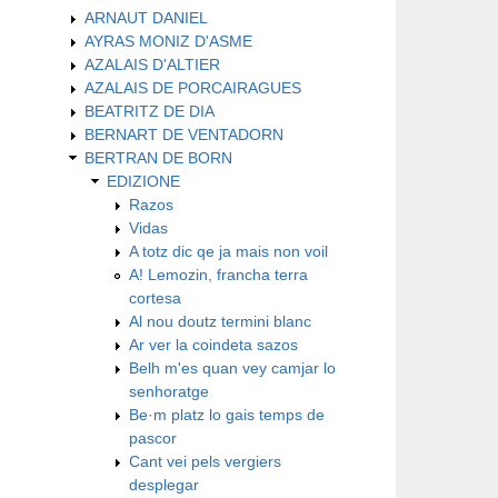
ARNAUT DANIEL
AYRAS MONIZ D'ASME
AZALAIS D'ALTIER
AZALAIS DE PORCAIRAGUES
BEATRITZ DE DIA
BERNART DE VENTADORN
BERTRAN DE BORN
EDIZIONE
Razos
Vidas
A totz dic qe ja mais non voil
A! Lemozin, francha terra
cortesa
Al nou doutz termini blanc
Ar ver la coindeta sazos
Belh m'es quan vey camjar lo
senhoratge
Be·m platz lo gais temps de
pascor
Cant vei pels vergiers
desplegar