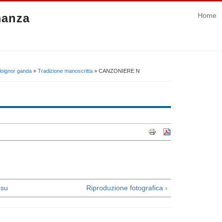
manza
Home
 loignor ganda
»
Tradizione manoscritta
» CANZONIERE N
su
Riproduzione fotografica ›