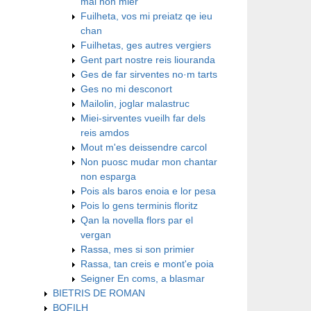
mal non mier
Fuilheta, vos mi preiatz qe ieu
chan
Fuilhetas, ges autres vergiers
Gent part nostre reis liouranda
Ges de far sirventes no·m tarts
Ges no mi desconort
Mailolin, joglar malastruc
Miei-sirventes vueilh far dels
reis amdos
Mout m'es deissendre carcol
Non puosc mudar mon chantar
non esparga
Pois als baros enoia e lor pesa
Pois lo gens terminis floritz
Qan la novella flors par el
vergan
Rassa, mes si son primier
Rassa, tan creis e mont'e poia
Seigner En coms, a blasmar
BIETRIS DE ROMAN
BOFILH