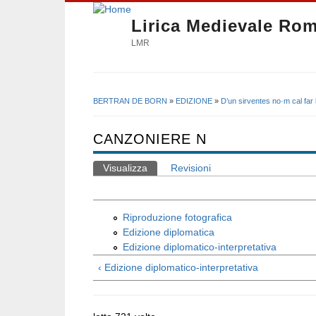
Lirica Medievale Ro
LMR
BERTRAN DE BORN
»
EDIZIONE
»
D’un sirventes no·m cal far
Tu sei qui
CANZONIERE N
Visualizza
(scheda attiva)
Revisioni
Schede primarie
Riproduzione fotografica
Edizione diplomatica
Edizione diplomatico-interpretativa
‹ Edizione diplomatico-interpretativa