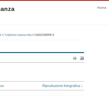
manza
Home
ir
»
Tradizione manoscritta
» CANZONIERE K
su
Riproduzione fotografica ›