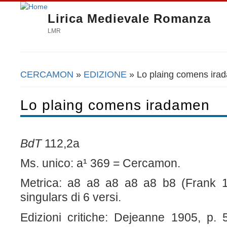
Lirica Medievale Romanza
LMR
CERCAMON
»
EDIZIONE
» Lo plaing comens ira
Tu sei qui
Lo plaing comens iradamen
BdT
112,2a
Ms. unico: a¹ 369 = Cercamon.
Metrica: a8 a8 a8 a8 a8 b8 (Frank 
singulars di 6 versi.
Edizioni critiche: Dejeanne 1905, p. 