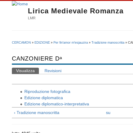
Lirica Medievale Romanza
LMR
CERCAMON
»
EDIZIONE
»
Per fin'amor m'esjauzira
»
Tradizione manoscritta
» CA
Tu sei qui
CANZONIERE Dᵃ
Visualizza
(scheda attiva)
Revisioni
Schede primarie
Riproduzione fotografica
Edizione diplomatica
Edizione diplomatico-interpretativa
‹ Tradizione manoscritta
su