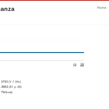
manza
Home
t. 3793
(V f. 94v)
(B1 p. 48)
t. 3953
. 79rb-va)