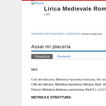
Lirica Medievale Ro
LMR
STEFANO PROTONOTARO
»
EDIZIONE
» Assai mi placeria
Tu sei qui
Assai mi placeria
Visualizza
(scheda attiva)
Revisioni
Schede primarie
MSS:
Città del Vaticano, Biblioteca Apostolica Vaticana, Vat. la
Città del Vaticano, Biblioteca Apostolica Vaticana, Barb. la
(L [LIO]
f
Firenze, Biblioteca Medicea Laurenziana, Redi 9
METRICA E STRUTTURA: