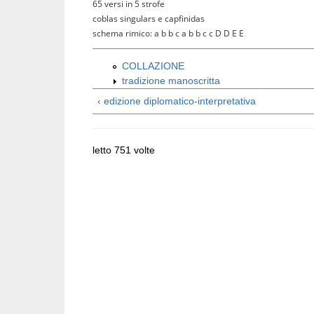
65 versi in 5 strofe
coblas singulars e capfinidas
schema rimico:
a b b c a b b c c D D E E
COLLAZIONE
tradizione manoscritta
‹ edizione diplomatico-interpretativa
letto 751 volte