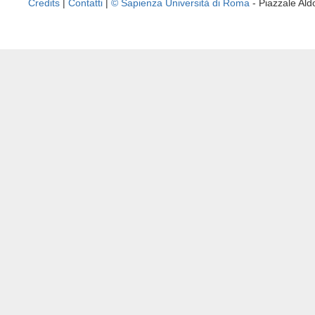
Credits
|
Contatti
|
© Sapienza Università di Roma
- Piazzale A