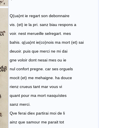
Q(ua)nt ie regart son debonnaire
vis. (et) ie la pri. sanz biau respons a
voir. nest merueille selregart. mes
bahis. q(ua)nt ie(co)nois ma mort (et) sai
deuoir. puis que merci ne mi dai
gne voloir dont nesai mes ou ie
nul confort pregne. car ses orguels
mocit (et) me mehaigne. ha douce
rienz crueus tant mar vous vi
quant pour ma mort nasquístes
sanz merci.
Qve ferai diex partirai moi de li
ainz que samour me parait tot