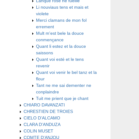
Lanque rose ne fueille
Li nouviaus tens et mais et
violete
Merci clamans de mon fol
errement
Mult m'est bele la douce
conmençance
Quant li estez et la douce
saissons
Quant voi esté et le tens
revenir
Quant voi venir le bel tanz et la
flour
Tant ne me sai dementer ne
conplaindre
Tuit me prient que je chant
CHIARO DAVANZATI
CHRESTIEN DE TROIES
CIELO D'ALCAMO
CLARA D'ANDUZA
COLIN MUSET
COMTE D'ANJOU