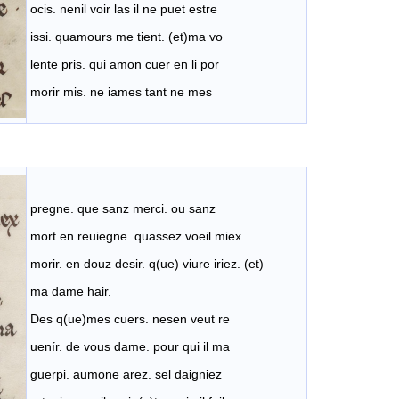
ocis. nenil voir las il ne puet estre
issi. quamours me tient. (et)ma vo
lente pris. qui amon cuer en li por
morir mis. ne iames tant ne mes
pregne. que sanz merci. ou sanz
mort en reuiegne. quassez voeil miex
morir. en douz desir. q(ue) viure iriez. (et)
ma dame hair.
Des q(ue)mes cuers. nesen veut re
uenír. de vous dame. pour qui il ma
guerpi. aumone arez. sel daigniez