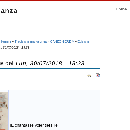
manza
Home
 liement
»
Tradizione manoscritta
»
CANZONIERE V
»
Edizione
n, 30/07/2018 - 18:33
ca
del
Lun, 30/07/2018 - 18:33
IE chantasse volentiers lie