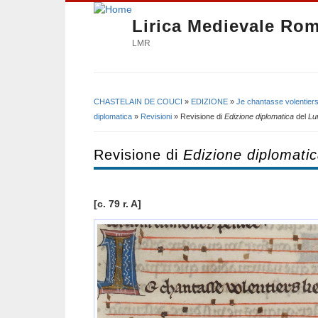
Lirica Medievale Ro
LMR
CHASTELAIN DE COUCI
»
EDIZIONE
»
Je chantasse volentiers
Tu sei qui
diplomatica
»
Revisioni
» Revisione di
Edizione diplomatica
del
Lu
Revisione di
Edizione diplomati
[c. 79 r. A]