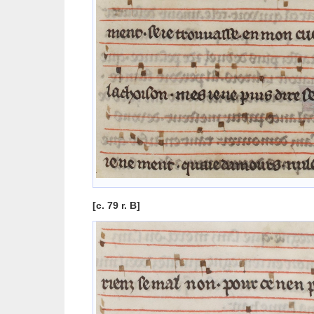
[c. 79 r. B]