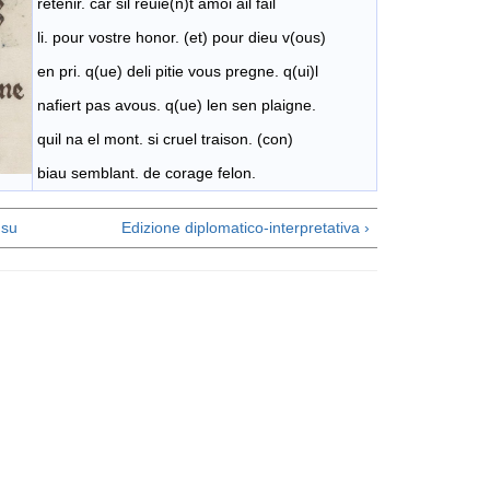
retenir. car sil reuie(n)t amoi ail fail
li. pour vostre honor. (et) pour dieu v(ous)
en pri. q(ue) deli pitie vous pregne. q(ui)l
nafiert pas avous. q(ue) len sen plaigne.
quil na el mont. si cruel traison. (con)
biau semblant. de corage felon.
su
Edizione diplomatico-interpretativa ›