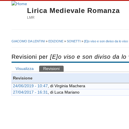
Lirica Medievale Romanza
LMR
GIACOMO DA LENTINI
»
EDIZIONE
»
SONETTI
»
[E]o viso e son diviso da lo viso
Tu sei qui
Revisioni per
[E]o viso e son diviso da lo 
Visualizza
Revisioni
(scheda attiva)
Schede primarie
Revisione
24/06/2019 - 10:47
, di
Virginia Machera
27/04/2017 - 16:31
, di
Luca Mariano