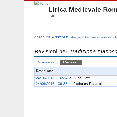
Lirica Medievale Ro
LMR
CERCAMON
»
EDIZIONE
»
Ges per lo freg temps no m'irais
»
T
Tu sei qui
Revisioni per
Tradizione manosc
Visualizza
Revisioni
(scheda attiva)
Schede primarie
Revisione
24/10/2018 - 10:34
, di
Luca Gatti
24/06/2016 - 09:38
, di
Federica Fusaroli