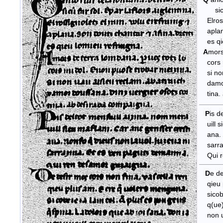
sicu(m)
Elrossi
aplana.
es qie
​
A
mors
cors m
si non 
damor 
tina. 
P
is d
uill si
ana. no
sarraz
Qui re
D
e de
qieu p
sicobei
q(ue)sp
non uu