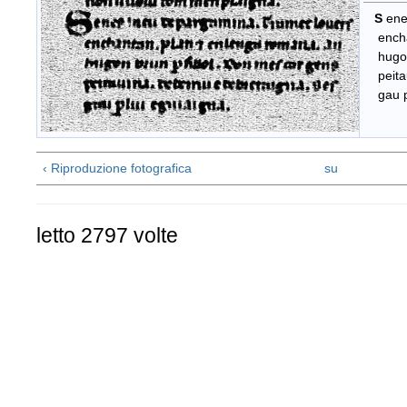
S
en
enchan
hugon b
peitaui
gau p(
‹ Riproduzione fotografica
su
letto 2797 volte