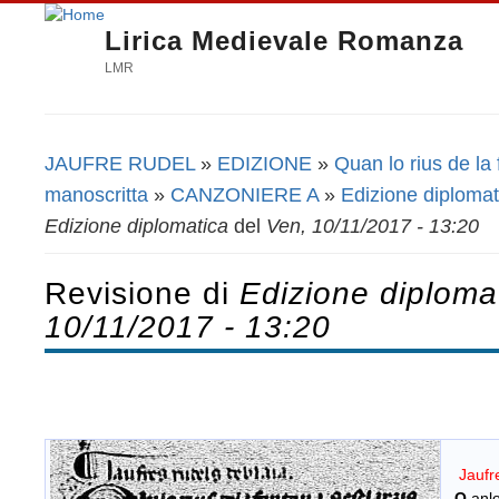
Lirica Medievale Romanza
LMR
JAUFRE RUDEL
»
EDIZIONE
»
Quan lo rius de la
Tu sei qui
manoscritta
»
CANZONIERE A
»
Edizione diplomat
Edizione diplomatica
del
Ven, 10/11/2017 - 13:20
Revisione di
Edizione diploma
10/11/2017 - 13:20
Jaufr
Q
anlo