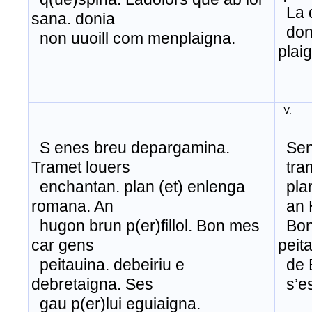
La d
sana. donia
don 
non uuoill com menplaigna.
plai
V.
S enes breu depargamina.
Sene
Tramet louers
tram
enchantan. plan (et) enlenga
plan
romana. An
an H
hugon brun p(er)fillol. Bon mes
Bon 
car gens
peit
peitauina. debeiriu e
de B
debretaigna. Ses
s’es
gau p(er)lui eguiaigna.