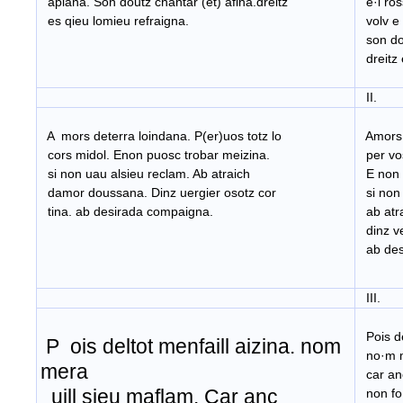
aplana. Son doutz chantar (et) afina.dreitz
e·l ros
es qieu lomieu refraigna.
volv e 
son dou
dreitz 
II.
A mors deterra loindana. P(er)uos totz lo
Amors d
cors midol. Enon puosc trobar meizina.
per vo
si non uau alsieu reclam. Ab atraich
E non 
damor doussana. Dinz uergier osotz cor
si non
tina. ab desirada compaigna.
ab atr
dinz v
ab de
III.
Pois del
P ois deltot menfaill aizina. nom
no·m m
mera
car an
uill sieu maflam. Car anc
non fo