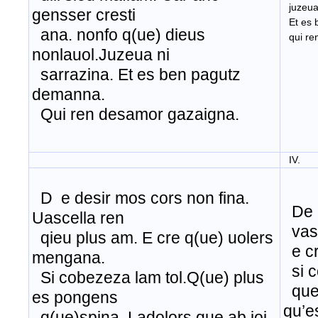
juzeua
gensser cresti
Et es
ana. nonfo q(ue) dieus
qui re
nonlauol.Juzeua ni
sarrazina. Et es ben pagutz
demanna.
Qui ren desamor gazaigna.
IV.
D e desir mos cors non fina.
De d
Uascella ren
vas 
qieu plus am. E cre q(ue) uolers
e cr
mengana.
si c
Si cobezeza lam tol.Q(ue) plus
que 
es pongens
qu’e
q(ue)spina. Ladolors que ab ioi