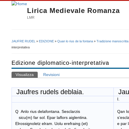
Lirica Medievale Romanza
LMR
JAUFRE RUDEL
»
EDIZIONE
»
Quan lo rius de la fontana
»
Tradizione manoscritta
Tu sei qui
interpretativa
Edizione diplomatico-interpretativa
Visualizza
(scheda attiva)
Revisioni
Schede primarie
Jaufres rudels deblaia.
Jauf
I.
Q Anlo rius delafontana. Sesclarzis
Qan lo 
sicu(m) far sol. Epar laflors aiglentina.
s’esclar
Elrossignoletz elram. Uolu erefraing (et)
e par la