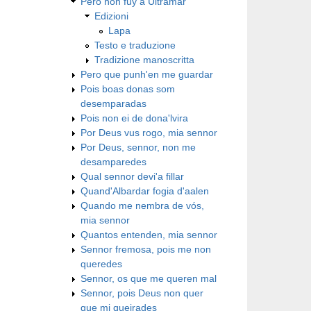
Pero non fuy a Ultramar
Edizioni
Lapa
Testo e traduzione
Tradizione manoscritta
Pero que punh'en me guardar
Pois boas donas som
desemparadas
Pois non ei de dona'lvira
Por Deus vus rogo, mia sennor
Por Deus, sennor, non me
desamparedes
Qual sennor devi'a fillar
Quand'Albardar fogia d'aalen
Quando me nembra de vós,
mia sennor
Quantos entenden, mia sennor
Sennor fremosa, pois me non
queredes
Sennor, os que me queren mal
Sennor, pois Deus non quer
que mi queirades