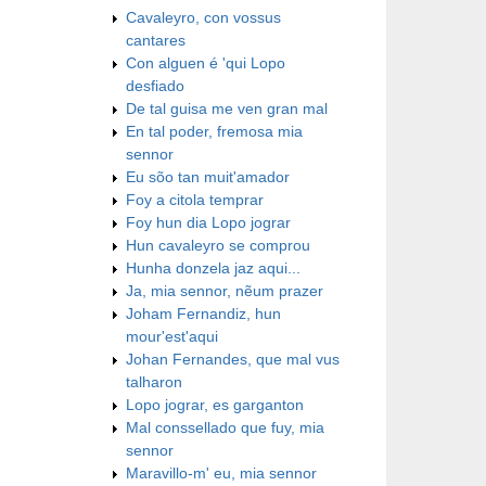
Cavaleyro, con vossus
cantares
Con alguen é 'qui Lopo
desfiado
De tal guisa me ven gran mal
En tal poder, fremosa mia
sennor
Eu sõo tan muit'amador
Foy a citola temprar
Foy hun dia Lopo jograr
Hun cavaleyro se comprou
Hunha donzela jaz aqui...
Ja, mia sennor, nẽum prazer
Joham Fernandiz, hun
mour'est'aqui
Johan Fernandes, que mal vus
talharon
Lopo jograr, es garganton
Mal conssellado que fuy, mia
sennor
Maravillo-m' eu, mia sennor