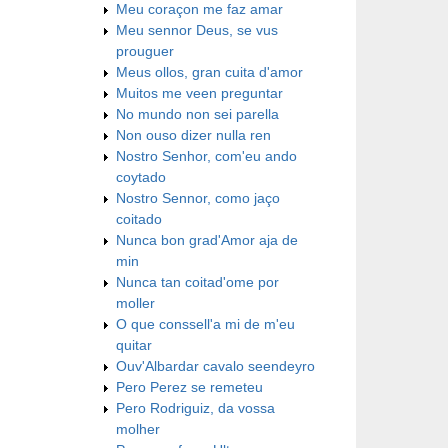
Meu coraçon me faz amar
Meu sennor Deus, se vus
prouguer
Meus ollos, gran cuita d'amor
Muitos me veen preguntar
No mundo non sei parella
Non ouso dizer nulla ren
Nostro Senhor, com'eu ando
coytado
Nostro Sennor, como jaço
coitado
Nunca bon grad'Amor aja de
min
Nunca tan coitad'ome por
moller
O que conssell'a mi de m'eu
quitar
Ouv'Albardar cavalo seendeyro
Pero Perez se remeteu
Pero Rodriguiz, da vossa
molher