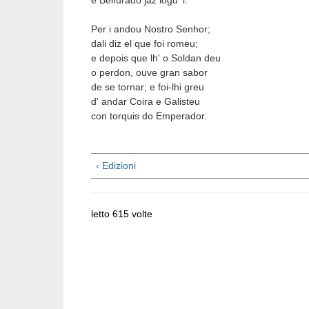
e Belfurado jaz logu' i.
Per i andou Nostro Senhor;
dali diz el que foi romeu;
e depois que lh' o Soldan deu
o perdon, ouve gran sabor
de se tornar; e foi-lhi greu
d' andar Coira e Galisteu
con torquis do Emperador. 
‹ Edizioni
letto 615 volte