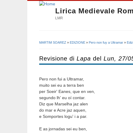
Lirica Medievale Ro
LMR
MARTIM SOAREZ
»
EDIZIONE
»
Pero non fuy a Ultramar
»
Ediz
Tu sei qui
Revisione di
Lapa
del
Lun, 27/0
Pero non fui a Ultramar,
muito sei eu a terra ben
per Soeir' Eanes, que en ven,
segundo lh' eu oí contar.
Diz que Marselha jaz alen
do mar e Acre jaz aquen,
e Somportes logu' i a par.
E as jornadas sei eu ben,