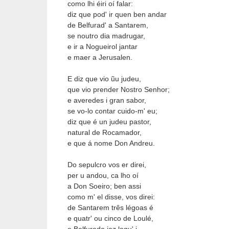
como lhi éiri oí falar:
diz que pod' ir quen ben andar
de Belfurad' a Santarem,
se noutro dia madrugar,
e ir a Nogueirol jantar
e maer a Jerusalen.
E diz que vio ũu judeu, 
que vio prender Nostro Senhor;
e averedes i gran sabor,
se vo-lo contar cuido-m' eu;
diz que é un judeu pastor,
natural de Rocamador, 
e que á nome Don Andreu.
Do sepulcro vos er direi,
per u andou, ca lho oí
a Don Soeiro; ben assi
como m' el disse, vos direi:
de Santarem três légoas é
e quatr' ou cinco de Loulé,