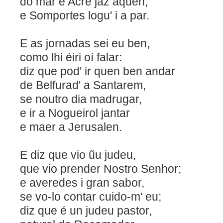
do mar e Acre jaz aquen,
e Somportes logu' i a par.
E as jornadas sei eu ben,
como lhi éiri oí falar:
diz que pod' ir quen ben 
de Belfurad' a Santarem,
se noutro dia madrugar,
e ir a Nogueirol jantar
e maer a Jerusalen.
E diz que vio ũu ju
que vio prender Nostro Senhor;
e averedes i gran sabor,
se vo-lo contar cuido-m' eu;
diz que é un judeu pastor,