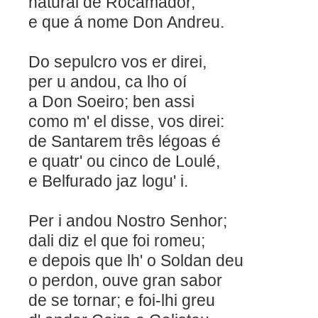
natural de Rocamad
e que á nome Don Andreu.
Do sepulcro vos er direi,
per u andou, ca lho oí
a Don Soeiro; ben assi
como m' el disse, vos d
de Santarem três légoas é
e quatr' ou cinco de Loulé,
e Belfurado jaz logu' i.
Per i andou Nostro Senhor;
dali diz el que foi r
e depois que lh' o Soldan deu
o perdon, ouve gran sabor
de se tornar; e foi-lhi greu