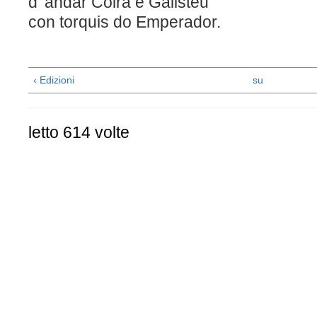
d' andar Coira e Galisteu
con torquis do Empera
‹ Edizioni
su
letto 614 volte