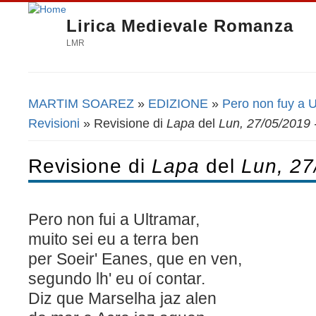
Lirica Medievale Romanza
LMR
MARTIM SOAREZ
»
EDIZIONE
»
Pero non fuy a U
Tu sei qui
Revisioni
» Revisione di
Lapa
del
Lun, 27/05/2019 
Revisione di
Lapa
del
Lun, 27
Pero non fui a Ultramar,
muito sei eu a terra ben
per Soeir' Eanes, que en ven,
segundo lh' eu oí contar.
Diz que Marselha jaz 