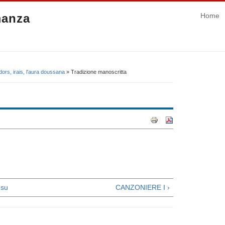
manza
Home
dors, irais, l'aura doussana
» Tradizione manoscritta
su
CANZONIERE I ›