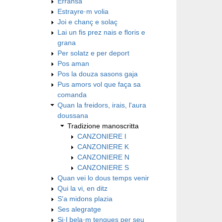
Erransa
Estrayre·m volia
Joi e chanç e solaç
Lai un fis prez nais e floris e
grana
Per solatz e per deport
Pos aman
Pos la douza sasons gaja
Pus amors vol que faça sa
comanda
Quan la freidors, irais, l'aura
doussana
Tradizione manoscritta
CANZONIERE I
CANZONIERE K
CANZONIERE N
CANZONIERE S
Quan vei lo dous temps venir
Qui la vi, en ditz
S'a midons plazia
Ses alegratge
Si·l bela·m tengues per seu