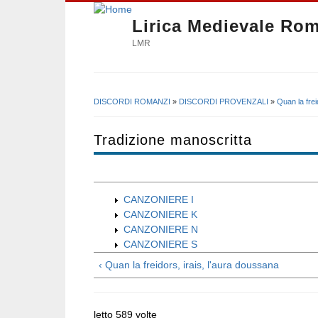
Lirica Medievale Ro
LMR
DISCORDI ROMANZI
»
DISCORDI PROVENZALI
»
Quan la frei
Tu sei qui
Tradizione manoscritta
CANZONIERE I
CANZONIERE K
CANZONIERE N
CANZONIERE S
‹ Quan la freidors, irais, l'aura doussana
letto 589 volte