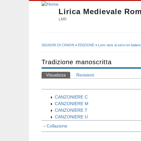
Lirica Medievale Ro
LMR
SIGNORI DI CRAON
»
EDIZIONE
»
Lonc tans ai servi en balan
Tu sei qui
Tradizione manoscritta
Visualizza
(scheda attiva)
Revisioni
Schede primarie
CANZONIERE C
CANZONIERE M
CANZONIERE T
CANZONIERE U
‹ Collazione