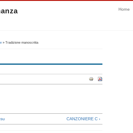
manza
Home
ce
» Tradizione manoscritta
su
CANZONIERE C ›