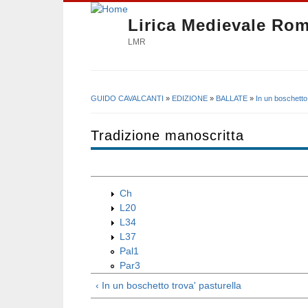
Lirica Medievale Ro
LMR
GUIDO CAVALCANTI
»
EDIZIONE
»
BALLATE
»
In un boschetto 
Tu sei qui
Tradizione manoscritta
Ch
L20
L34
L37
Pal1
Par3
‹ In un boschetto trova' pasturella