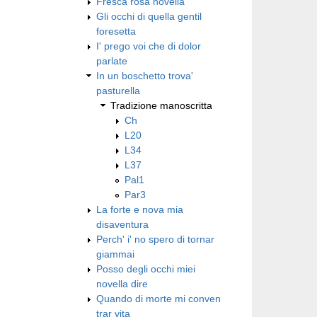
Fresca rosa novella
Gli occhi di quella gentil
foresetta
I' prego voi che di dolor
parlate
In un boschetto trova'
pasturella
Tradizione manoscritta
Ch
L20
L34
L37
Pal1
Par3
La forte e nova mia
disaventura
Perch' i' no spero di tornar
giammai
Posso degli occhi miei
novella dire
Quando di morte mi conven
trar vita