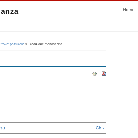
manza
Home
trova' pasturella
» Tradizione manoscritta
su
Ch ›