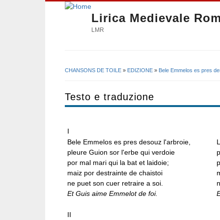
Lirica Medievale Ro
LMR
CHANSONS DE TOILE
»
EDIZIONE
»
Bele Emmelos es pres des
Tu sei qui
Testo e traduzione
I
Bele Emmelos es pres desouz l'arbroie,
L
pleure Guion sor l'erbe qui verdoie
p
por mal mari qui la bat et laidoie;
p
maiz por destrainte de chaistoi
m
ne puet son cuer retraire a soi.
n
Et Guis aime Emmelot de foi.
II