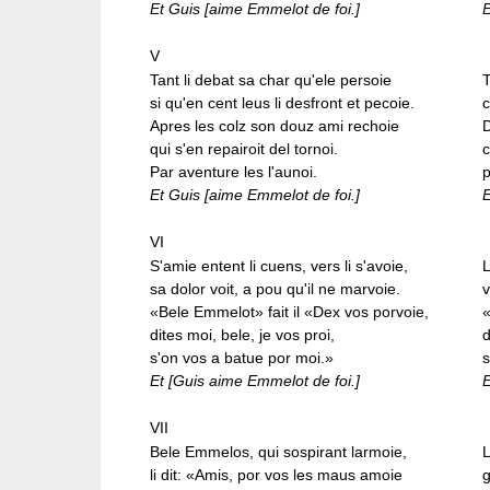
Et Guis [aime Emmelot de foi.]
V
Tant li debat sa char qu'ele persoie
T
si qu'en cent leus li desfront et pecoie.
c
Apres les colz son douz ami rechoie
D
qui s'en repairoit del tornoi.
c
Par aventure les l'aunoi.
p
Et Guis [aime Emmelot de foi.]
VI
S'amie entent li cuens, vers li s'avoie,
L
sa dolor voit, a pou qu'il ne marvoie.
v
«Bele Emmelot» fait il «Dex vos porvoie,
«
dites moi, bele, je vos proi,
d
s'on vos a batue por moi.»
s
Et [Guis aime Emmelot de foi.]
VII
Bele Emmelos, qui sospirant larmoie,
L
li dit: «Amis, por vos les maus amoie
g