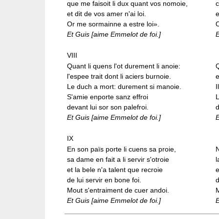
que me faisoit li dux quant vos nomoie,
c
et dit de vos amer n'ai loi.
e
Or me sormainne a estre loi».
O
Et Guis [aime Emmelot de foi.]
VIII
Quant li quens l'ot durement li anoie:
Q
l'espee trait dont li aciers burnoie.
e
Le duch a mort: durement si manoie.
I
S'amie enporte sanz effroi
devant lui sor son palefroi.
d
Et Guis [aime Emmelot de foi.]
IX
En son pa
ï
s porte li cuens sa proie,
N
sa dame en fait a li servir s'otroie
l
et la bele n'a talent que recroie
e
de lui servir en bone foi.
d
Mout s'entraiment de cuer andoi.
M
Et Guis [aime Emmelot de foi.]