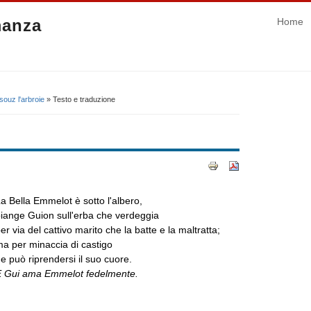
manza
Home
ouz l'arbroie
» Testo e traduzione
a Bella Emmelot è sotto l'albero,
iange Guion sull'erba che verdeggia
er via del cattivo marito che la batte e la maltratta;
a per minaccia di castigo
e può riprendersi il suo cuore.
E Gui ama Emmelot fedelmente.