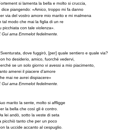
ortement si lamenta la bella e molto si cruccia,
 dice piangendo: «Amico, troppo mi fa danno
er via del vostro amore mio marito e mi malmena
n tal modo che mai la figlia di un re
u picchiata con tale violenza».
E Gui ama Emmelot fedelmente.
Sventurata, dove fuggirò, [per] quale sentiero e quale via?
on ho desiderio, amico, fuorché vedervi,
erché se un solo giorno vi avessi a mio piacimento,
anto amerei il piacere d'amore
he mai ne avrei dispiacere»
E Gui ama Emmelot fedelmente.
uo marito la sente, molto si affligge
er la bella che così gli è contro.
a lei andò, sotto la veste di seta
a picchiò tanto che per un poco
on la uccide accanto al cespuglio.