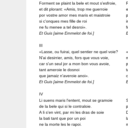
Forment se plaint la bele et mout s'esfroie,
F
et dit plorant: «Amis, trop me guerroie
e
por vostre amor mes maris et maistroie
p
si c'onques mes fille de roi
i
ne fu menee a tel desroi».
f
Et Guis [aime Emmelot de foi.]
III
«Lasse, ou fuirai, quel sentier ne quel voie?
«
N'ai desirrier, amis, fors que vous voie,
n
car s'un seul jor a mon bon vous avoie,
p
tant ameroie le dosnoi
t
que jamaiz n'averoie anoi».
c
Et Guis [aime Emmelot de foi.]
IV
Li suens maris l'entent, mout se gramoie
S
de la bele qui si le contraloie.
p
A li s'en vint, par mi les dras de soie
D
la bati tant que por un poi
l
ne la morte les le rapoi.
n