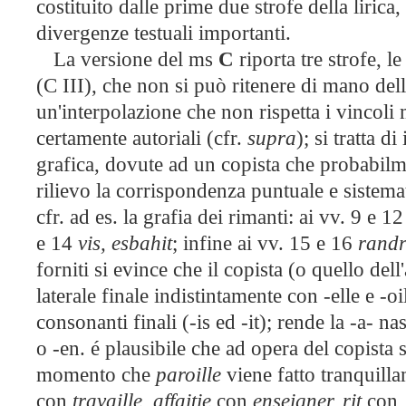
costituito dalle prime due strofe della lirica
divergenze testuali importanti.
La versione del ms
C
riporta tre strofe, 
(C III), che non si può ritenere di mano dell
un'interpolazione che non rispetta i vincoli m
certamente autoriali (cfr.
supra
); si tratta d
grafica, dovute ad un copista che probabilm
rilievo la corrispondenza puntuale e sistema
cfr. ad es. la grafia dei rimanti: ai vv. 9 e 1
e 14
vis, esbahit
; infine ai vv. 15 e 16
randr
forniti si evince che il copista (o quello dell
laterale finale indistintamente con -elle e -oi
consonanti finali (-is ed -it); rende la -a- n
o -en. é plausibile che ad opera del copista s
momento che
paroille
viene fatto tranquill
con
travaille
,
affaitie
con
enseigner,
rit
con