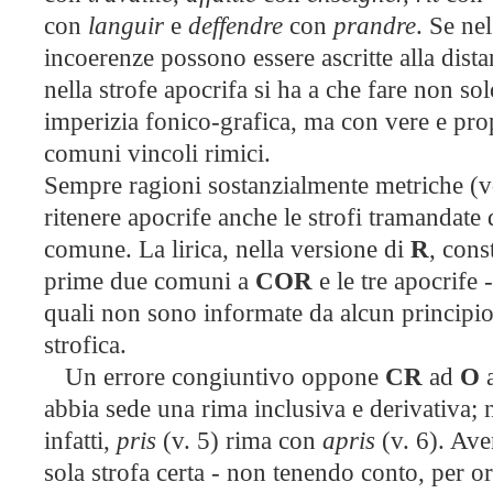
con
languir
e
deffendre
con
prandre
. Se nel
incoerenze possono essere ascritte alla dist
nella strofe apocrifa si ha a che fare non s
imperizia fonico-grafica, ma con vere e prop
comuni vincoli rimici.
Sempre ragioni sostanzialmente metriche (
ritenere apocrife anche le strofi tramandate
comune. La lirica, nella versione di
R
, cons
prime due
comuni a
COR
e le tre apocrife 
quali non sono informate da
alcun principi
strofica.
Un errore congiuntivo oppone
CR
ad
O
a
abbia sede una rima inclusiva e derivativa; ne
infatti,
pris
(v. 5) rima con
apris
(v. 6). Av
sola strofa certa - non tenendo conto, per ora