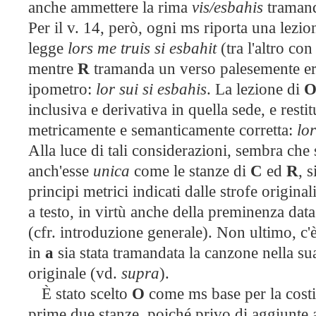
anche ammettere la rima
vis/esbahis
traman
Per il v. 14, però, ogni ms riporta una lezio
legge
lors me truis si esbahit
(tra l'altro con
mentre
R
tramanda un verso palesemente er
ipometro:
lor sui si esbahis
. La lezione di
inclusiva e derivativa in quella sede, e resti
metricamente e semanticamente corretta:
lor
Alla luce di tali considerazioni, sembra che s
anch'esse
unica
come le stanze di
C
ed
R
, 
principi metrici indicati dalle strofe origina
a testo, in virtù anche della preminenza dat
(cfr. introduzione generale). Non ultimo, c'è
in
a
sia stata tramandata la canzone nella su
originale (vd.
supra
).
È stato scelto
O
come ms base per la costit
prime due stanze, poiché privo di aggiunte 