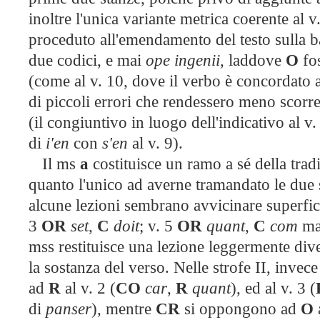
inoltre l'unica variante metrica coerente al v
proceduto all'emendamento del testo sulla bas
due codici, e mai
ope ingenii
, laddove
O
fos
(come al v. 10, dove il verbo è concordato a
di piccoli errori che rendessero meno scorrevo
(il congiuntivo in luogo dell'indicativo al v.
di
i'en
con
s'en
al v. 9).
Il ms
a
costituisce un ramo a sé della tradi
quanto l'unico ad averne tramandato le due st
alcune lezioni sembrano avvicinare superfi
3
OR
set
,
C
doit
; v. 5
OR
quant
,
C
com
m
mss restituisce una lezione leggermente div
la sostanza del verso. Nelle strofe II, invec
ad
R
al v. 2 (
CO
car
,
R
quant
), ed al v. 3 (
di
panser
), mentre
CR
si oppongono ad
O
a