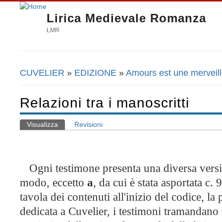
Lirica Medievale Romanza
LMR
CUVELIER
»
EDIZIONE
»
Amours est une merveil
Tu sei qui
Relazioni tra i manoscritti
Visualizza
(scheda attiva)
Revisioni
Schede primarie
Ogni testimone presenta una diversa versi
modo, eccetto
a
, da cui è stata asportata c.
tavola dei contenuti all'inizio del codice, la 
dedicata a Cuvelier, i testimoni tramandan