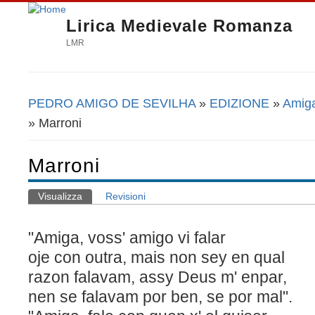
Lirica Medievale Romanza
LMR
PEDRO AMIGO DE SEVILHA
»
EDIZIONE
»
Amiga
Tu sei qui
» Marroni
Marroni
Visualizza
(scheda attiva)
Revisioni
Schede primarie
"Amiga, voss' amigo vi falar
oje con outra, mais non sey en qual
razon falavam, assy Deus m' enpar,
nen se falavam por ben, se por mal".