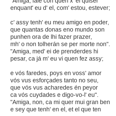
"Amiga, fale con quen x' el 
enquant' eu d' el, com' estou, estever;
c' assy tenh' eu meu amigo en poder,
que quantas donas eno mundo son
punhen ora de lhi fazer prazer,
mh' o non tolherán se per mort
"Amiga, med' ei de prenderdes hi
pesar, ca já m' eu vi quen fez assy;
e vós faredes, poys en voss' amor
vós vus esforçades tanto no seu,
que vós vus acharedes én 
ca vós cuydades e digo-vo-l' eu".
"Amiga, non, ca mi quer mui gran ben
e sey que tenh' en el, et el que ten