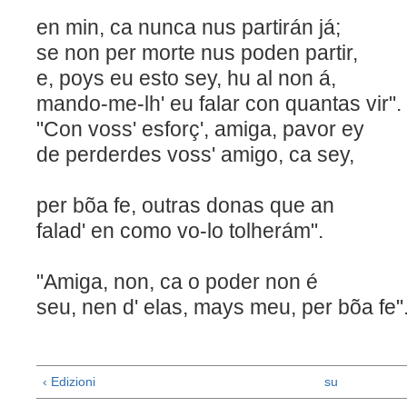
en min, ca nunca nus partirán já;
se non per morte nus poden p
e, poys eu esto sey, hu al non á,
mando-me-lh' eu falar con quantas vir".
"Con voss' esforç', amiga, pavor ey
de perderdes voss' amigo, ca sey,
per bõa fe, outras donas 
falad' en como vo-lo tolherám".
"Amiga, non, ca o poder non é
seu, nen d' elas, mays meu, per bõa fe"
‹ Edizioni
su