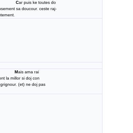
C
ar puis ke toutes do
ensement sa doucour. ceste raj-
utement.
M
ais ama rai
nt la millor si doj con
grignour. (et) ne doj pas