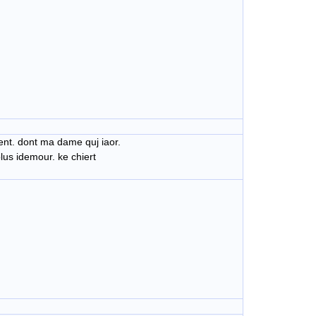
ent. dont ma dame quj iaor.
plus idemour. ke chiert