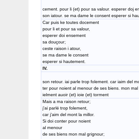
cement. pour li (et) pour sa valour. esperer doj 
son iatour. se ma dame le consent esperer si ha
Car puis ke toutes docement
pour li et pour sa valour,
esperer doi ensement
sa douçour;
ceste raison i atour,
se ma dame le consent
esperer si hautement.
IV.
son retour. iai parle trop folement. car iaim del mo
ter pour noient al menour de ses biens. mon mal 
ielment auoir (et) ioie (et) torment
Mais a ma raison retour;
j'ai parlé trop folement,
car j'aim del mont la millor.
Si doi conter pour noient
al menour
de ses biens mon mal grignour;