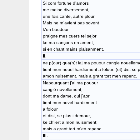
Si com fortune d'amors
me maine diversement,
une fois cante, autre plour.
Mais ne m'avient pas sovent
k'en baudour
praigne mes cuers tel sejor
ke ma cançons en ament,
si en chant mains plaisanment.
II.
ne p(our) qua(n)t iaj ma pouour cangie nouellem
tient mon nouel hardiement a folour. (et) dist se 
amon nuisement. mais a grant tort men repenc.
Nepourquant j'ai ma pouour
cangié novellement,
dont ma dame, qui j'aor,
tient mon novel hardiement
a folour
et dist, se plus i demour,
ke ch'iert a mon nuisement;
mais a grant tort m'en repenc.
III.