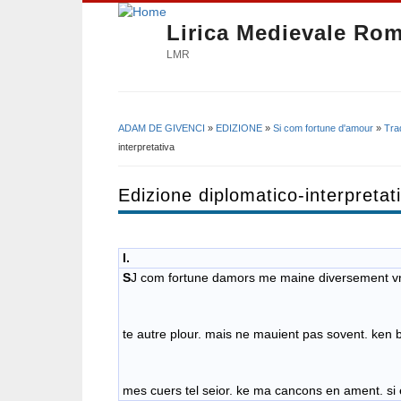
Lirica Medievale Ro
LMR
ADAM DE GIVENCI
»
EDIZIONE
»
Si com fortune d'amour
»
Tra
Tu sei qui
interpretativa
Edizione diplomatico-interpretat
I.
S
J com fortune damors me maine diversement vn
te autre plour. mais ne mauient pas sovent. ken
mes cuers tel seior. ke ma cancons en amen