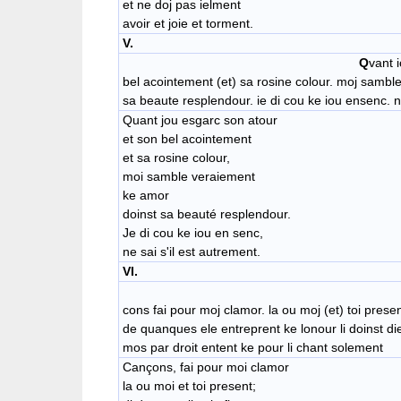
et ne doj pas ielment
avoir et joie et torment.
V.
Q
vant 
bel acointement (et) sa rosine colour. moj sambl
sa beaute resplendour. ie di cou ke iou ensenc. n
Quant jou esgarc son atour
et son bel acointement
et sa rosine colour,
moi samble veraiement
ke amor
doinst sa beauté resplendour.
Je di cou ke iou en senc,
ne sai s'il est autrement.
VI.
cons fai pour moj clamor. la ou moj (et) toi presen
de quanques ele entreprent ke lonour li doinst di
mos par droit entent ke pour li chant solement
Cançons, fai pour moi clamor
la ou moi et toi present;