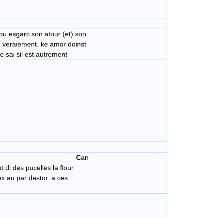
iou esgarc son atour (et) son
e veraiement. ke amor doinst
e sai sil est autrement
C
an
t di des pucelles la flour
ex au par destor. a ces