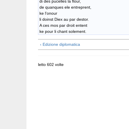
di des pucelles la flour,
de quanques ele entreprent,
ke l'onour
li doinst Diex au par destor.
A ces mos par droit entent
ke pour li chant solement.
‹ Edizione diplomatica
letto 602 volte