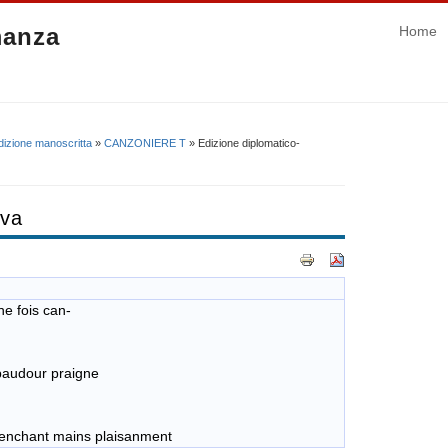
manza
Home
dizione manoscritta
»
CANZONIERE T
» Edizione diplomatico-
iva
e fois can-
 baudour praigne
t. si enchant mains plaisanment