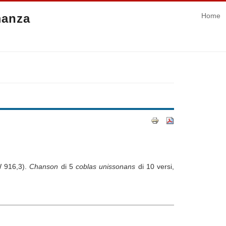
manza
Home
W 916,3).
Chanson
di 5
coblas unissonans
di 10 versi,