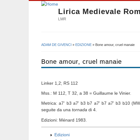
Lirica Medievale Ro
LMR
ADAM DE GIVENCI
»
EDIZIONE
» Bone amour, cruel manaie
Tu sei qui
Bone amour, cruel manaie
Linker 1,2; RS 112
Mss.: M 112, T 32, a 38 = Guillaume le Vinier.
Metrica: a7' b3 a7' b3 b7 a7' b7 a7' b3 b10 (M
seguite da una
tornada
di 4.
Edizioni: Ménard 1983.
Edizioni