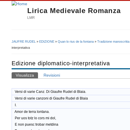
Lirica Medievale Romanza
LMR
JAUFRE RUDEL
»
EDIZIONE
»
Quan lo rius de la fontana
»
Tradizione manoscritta
Tu sei qui
interpretativa
Edizione diplomatico-interpretativa
Visualizza
(scheda attiva)
Revisioni
Schede primarie
Versi di varie Canz. Di Giaufre Rudel di Blaia.
Versi di varie canzoni di Giaufre Rudel di Blaia
I.
Amor de terra lontana.
Per uos totz lo cors mi dol,
E non puesc trobar metdina