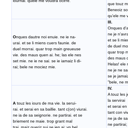
iournal. quele me voudra ocirre.
que touz mi
Beneoiz soi
qu'ele me v
III.
Onques d'au
ne je n'avra
O
nques dautre noi enuie. ne ie na-
et se li mi
urai. et se li miens cuers faunie. de
de duel mor
duel morrai. quar trop main greueuse
quar trop 
vie. des maus quen ai. he; las ele nes
des maus q
set mie. ne ie ne sai. se ie iamaiz li di-
Helas! ele 
rai; bele ne mociez mie.
ne je ne sa
se je jamaiz
"bele, ne m
IV.
A touz les 
la servirai
A
touz les iours de ma vie. la serui-
et serai en 
rai. et serai en sa baillie. tant c(on) viurai.
tant con viv
ne ia de sa seignorie. ne partirai. et se
ne ja de sa
briement ne maie. trop grant mal
ne partirai;
trai. maiz gueriz sui se ien ai; vn bel