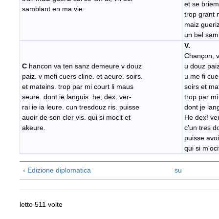
et se brie
samblant en ma vie.
trop grant m
maiz gueriz
un bel sam
V.
Chançon, v
C
hancon va ten sanz demeure v douz
u douz pai
paiz. v mefi cuers cline. et aeure. soirs.
u me fi cue
et mateins. trop par mi court li maus
soirs et ma
seure. dont ie languis. he; dex. ver-
trop par mi
rai ie ia leure. cun tresdouz ris. puisse
dont je lan
auoir de son cler vis. qui si mocit et
He dex! verr
akeure.
c'un tres d
puisse avoi
qui si m'oc
‹ Edizione diplomatica
su
letto 511 volte