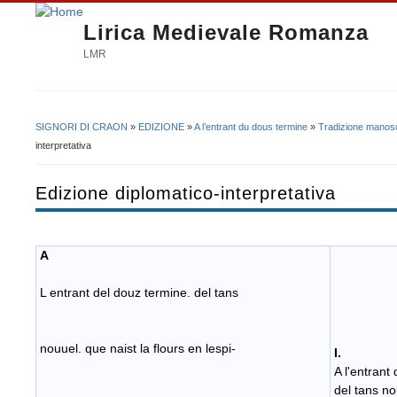
Lirica Medievale Romanza
LMR
SIGNORI DI CRAON
»
EDIZIONE
»
A l’entrant du dous termine
»
Tradizione manosc
Tu sei qui
interpretativa
Edizione diplomatico-interpretativa
A
L entrant del douz termine. del tans
nouuel. que naist la flours en lespi-
I.
A l'entrant
del tans no