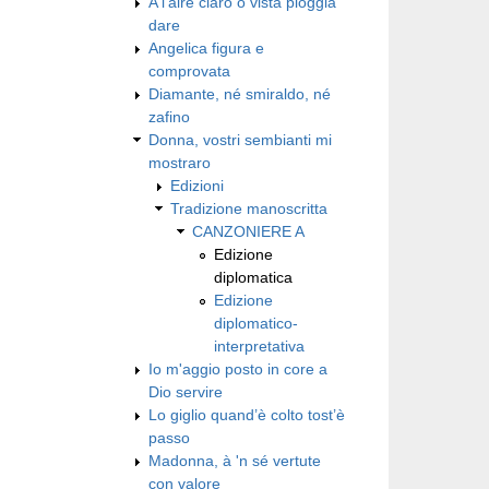
A l'aire claro ò vista ploggia
dare
Angelica figura e
comprovata
Diamante, né smiraldo, né
zafino
Donna, vostri sembianti mi
mostraro
Edizioni
Tradizione manoscritta
CANZONIERE A
Edizione
diplomatica
Edizione
diplomatico-
interpretativa
Io m'aggio posto in core a
Dio servire
Lo giglio quand’è colto tost’è
passo
Madonna, à 'n sé vertute
con valore