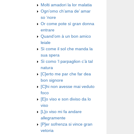
Molti amadori la lor malatia
Ogn’omo ch’ama de’ amar
so ‘nore
Or come pote sì gran donna
entrare
Quand’om à un bon amico
leiale
Sì come il sol che manda la
sua spera
Sì como ‘l parpaglion c’à tal
natura
[C]erto me par che far dea
bon signore
[C]hi non avesse mai veduto
foco
[E]o viso e son diviso da lo
viso
[L]o viso mi fa andare
allegramente
[P]er sofrenza si vince gran
vetoria