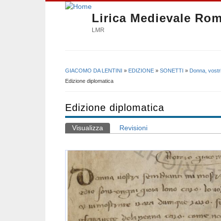
Lirica Medievale Ro
LMR
GIACOMO DA LENTINI
»
EDIZIONE
»
SONETTI
»
Donna, vostr
Tu sei qui
Edizione diplomatica
Edizione diplomatica
Visualizza
(scheda attiva)
Revisioni
Schede primarie