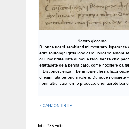
Notaro giacomo
D
onna uostri sembianti mi mostraro. isperanz
edio sourongni gioia lono caro. louostro amore e
or uimostrate irata dumque raro. senza chio pech
efattauete dela penna caro. come nochiere ca fa
Disconoscienza
benmipare chesia.laconosci
chesirimuta perongni volere. Dumque nomsiete vo
neinnaltrui caia ferme prodeze. enonaurete bono f
‹ CANZONIERE A
letto 785 volte