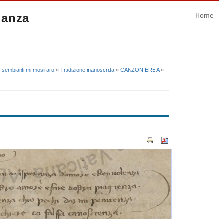
manza
Home
i sembianti mi mostraro
»
Tradizione manoscritta
»
CANZONIERE A
»