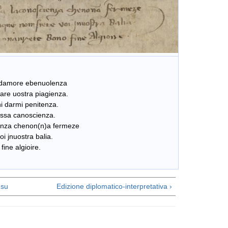
.
a damore ebenuolenza
fare uostra piagienza.
i darmi penitenza.
lssa canoscienza.
enza chenon(n)a fermeze
i jnuostra balia.
ine algioire.
su
Edizione diplomatico-interpretativa ›