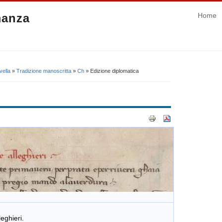
manza
Home
vella
»
Tradizione manoscritta
»
Ch
» Edizione diplomatica
eri.