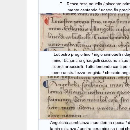
F Resca rosa nouella / piacente primauera
mente cantando / uostro fin pregio m
Louostro pregio fino / ingio sirinouelli / dagr
mino. Echantine ghaugelli ciascuno insuo lat
liuerdi arbuscielli. Tutto lomondo canti poi c
uene uostraltezza pregiata / chesiete angeli
Angelicha sembianza inuoi donna riposa / dio
lamia disianza / uostra cera gioiosa / poi ch