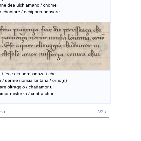
nne dea uichiamano / chome
chontare / echiporia pensare
 fece dio peressenza / che
 uerme nonsia lontana / orno(n)
e oltraggio / chadamor ui
or misforza / contra chui
su
V2 ›