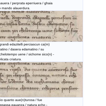
 / perprata eperriuera / ghaia
ando alauerdura.
andi edazitelli perciascun ca(m)
ino / dasera edamatino / su
helotempo uene / sichome sico(n) -
cata criatura.
 quanto aue(n)turosa / fue
epassa eauanza / natura echo -