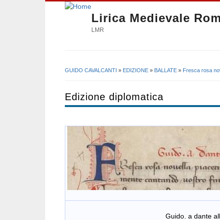
Lirica Medievale Ro
LMR
GUIDO CAVALCANTI
»
EDIZIONE
»
BALLATE
»
Fresca rosa no
Tu sei qui
Edizione diplomatica
Guido. a dante alleghi