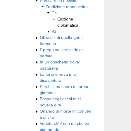
Fresca rosa novella
Tradizione manoscritta
Ch
Edizione
diplomatica
V2
Gli occhi di quella gentil
foresetta
I' prego voi che di dolor
parlate
In un boschetto trova'
pasturella
La forte e nova mia
disaventura
Perch' i' no spero di tornar
giammai
Posso degli occhi miei
novella dire
Quando di morte mi conven
trar vita
Vedete ch' i' son un che vo
piangendo