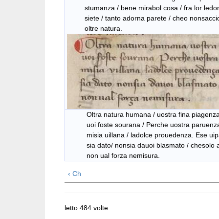
stumanza / bene mirabol cosa / fra lor ledo
siete / tanto adorna parete / cheo nonsaccio 
oltre natura.
Oltra natura humana / uostra fina piagenza /
uoi foste sourana / Perche uostra paruenza /
misia uillana / ladolce prouedenza. Ese uipar
sia dato/ nonsia dauoi blasmato / chesolo am
non ual forza nemisura.
‹ Ch
letto 484 volte