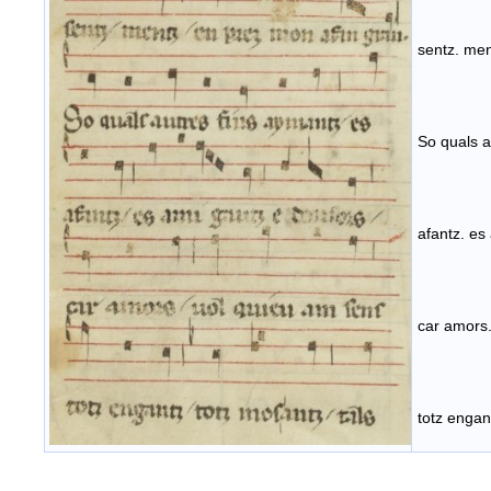
sentz. men
So quals a
afantz. es
car amors.
totz engan