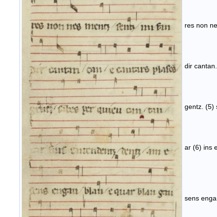
res non ne
dir cantan
gentz. (5)
ar (6) ins
sens engan