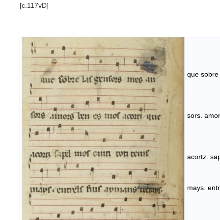
[c.117vD]
que sobre 
sors. amo
acortz. sa
mays. entr