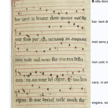
B
ella don
bar. tant d
met sens 
non uolc n
cara. ni a
esgara. so