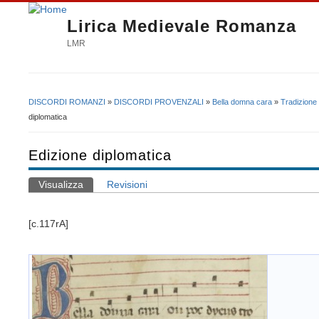
Lirica Medievale Romanza
LMR
DISCORDI ROMANZI
»
DISCORDI PROVENZALI
»
Bella domna cara
»
Tradizione
Tu sei qui
diplomatica
Edizione diplomatica
Visualizza
(scheda attiva)
Revisioni
Schede primarie
[c.117rA]