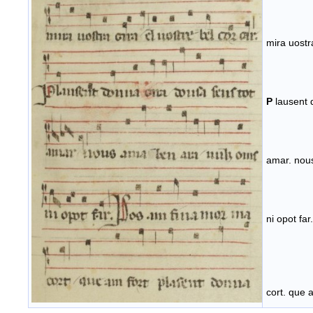
mira uostra
P
lausent 
amar. nou
ni opot far
cort. que 