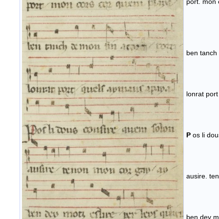
port. mon 
ben tanch 
lonrat por
P
os li do
ausire. te
ben dey mo