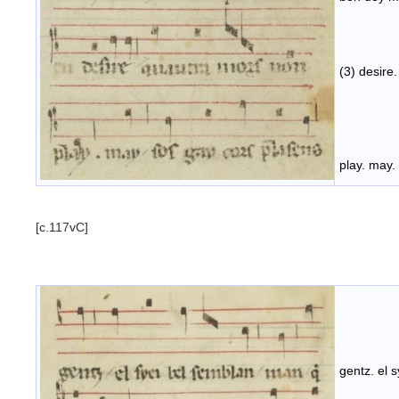
(3) desire
play. may.
[c.117vC]
gentz. el 