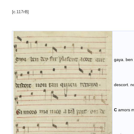
[c.117rB]
gaya. ben 
descort. n
C
amors ma