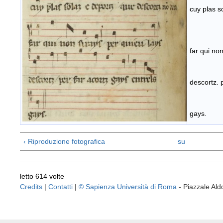
cuy plas s
far qui non
descortz. 
gays.
‹ Riproduzione fotografica
su
letto 614 volte
Credits
|
Contatti
|
© Sapienza Università di Roma
- Piazzale A