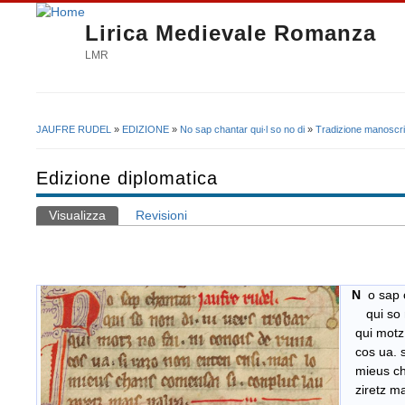
Lirica Medievale Romanza
LMR
JAUFRE RUDEL
»
EDIZIONE
»
No sap chantar qui∙l so no di
»
Tradizione manoscri
Tu sei qui
Edizione diplomatica
Visualizza
(scheda attiva)
Revisioni
Schede primarie
N
o sap 
qui so no
qui motz n
cos ua. si
mieus cha
ziretz mai