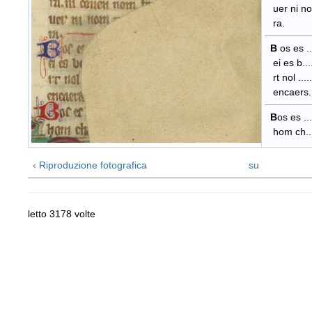
uer ni nom ...
ra.
B
os es ....
ei es b........
rt nol ........
encaers.......
B
os es .....
hom ch........
‹ Riproduzione fotografica
su
letto 3178 volte