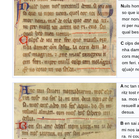
N
uils ho
so que ia 
mor nona.
ni per nuil
qual bes
C
olps de
nha damor
cors magri
om feri. n
q(ua)r no
A
nc tan
ritz tost n
sa. mos co
resueill a
desua.
B
en sai a
mi nos iauzi
ra. ni couen 