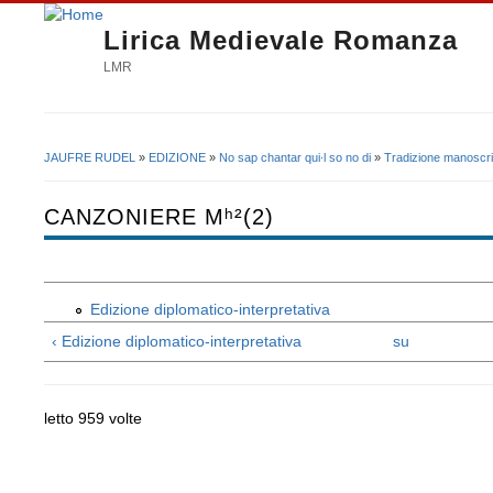
Lirica Medievale Romanza
LMR
JAUFRE RUDEL
»
EDIZIONE
»
No sap chantar qui∙l so no di
»
Tradizione manoscri
Tu sei qui
CANZONIERE Mʰ²(2)
Edizione diplomatico-interpretativa
‹ Edizione diplomatico-interpretativa
su
letto 959 volte