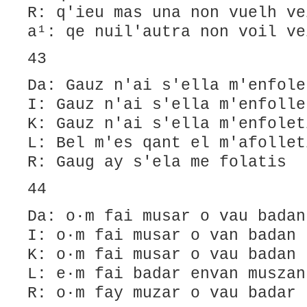
R: q'ieu mas una non vuelh ve
a¹: qe nuil'autra non voil ve
43
Da: Gauz n'ai s'ella m'enfole
I: Gauz n'ai s'ella m'enfolle
K: Gauz n'ai s'ella m'enfolet
L: Bel m'es qant el m'afollet
R: Gaug ay s'ela me folatis
44
Da: o·m fai musar o vau badan
I: o·m fai musar o van badan
K: o·m fai musar o vau badan
L: e·m fai badar envan muszan
R: o·m fay muzar o vau badar