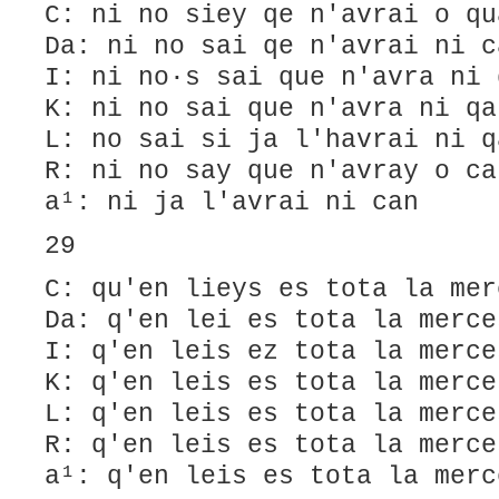
C: ni no siey qe n'avrai o qu
Da: ni no sai qe n'avrai ni c
I: ni no·s sai que n'avra ni 
K: ni no sai que n'avra ni qa
L: no sai si ja l'havrai ni q
R: ni no say que n'avray o ca
a¹: ni ja l'avrai ni can
29
C: qu'en lieys es tota la mer
Da: q'en lei es tota la merce
I: q'en leis ez tota la merce
K: q'en leis es tota la merce
L: q'en leis es tota la merce
R: q'en leis es tota la merce
a¹: q'en leis es tota la merc