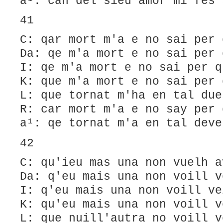
a¹: can del sieu amor mi fes 
41
C: qar mort m'a e no sai per 
Da: qe m'a mort e no sai per 
I: qe m'a mort e no sai per q
K: que m'a mort e no sai per 
L: ​que tornat m'ha en tal due
R: car mort m'a e no say per 
a¹: qe tornat m'a en tal deve
42
C: qu'ieu mas una non vuelh a
Da: q'eu mais una non voill v
I: q'eu mais una non voill ve
K: qu'eu mais una non voill v
L: que nuill'autra no voill v