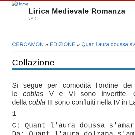
Lirica Medievale Romanza
LMR
CERCAMON
»
EDIZIONE
»
Quan l'aura doussa s'
Tu sei qui
Collazione
Si segue per comodità l'ordine de
le
coblas
V e VI sono invertite. G
della
cobla
III sono confluiti nella IV in L
1
C: Quant l'aura doussa s'amar
Da: Quant l'aura dolzana s'am