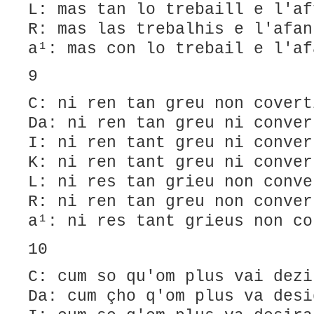
L: ​mas tan lo trebaill e l'af
R: mas las trebalhis e l'afan
a¹: mas con lo trebail e l'af
9
C: ni ren tan greu non covert
Da: ni ren tan greu ni conver
I: ni ren tant greu ni conver
K: ni ren tant greu ni conver
L: ni res tan grieu non conve
R: ni ren tan greu non conver
a¹: ni res tant grieus non co
10
C: cum so qu'om plus vai dezi
Da: cum çho q'om plus va desi