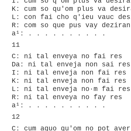
I: cum so q'om plus va desira
K: cum so qu'om plus va desir
L: ​con fai cho q'ieu vauc des
R: com so que pus vay deziran
a¹: . . . . . . . . . .
11
C: ni tal enveya no fai res
Da: ni tal enveja non sai res
I: ni tal enveja non fai res
K: ni tal enveja non fai res
L: ni tal enveja no·m fai res
R: ni tal enveya no fay res
a¹: . . . . . . . . . .
12
C: cum aquo qu'om no pot aver