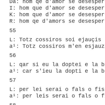
Da: hom qe d'amor se desesper
I: hom que d'amor se desesper
K: hom que d'amor se desesper
R: hom qe d'amors se desesper
55
L: Totz cossiros soi ejauçis
a¹: Totz cossiros m'en esjauz
56
L: qar si eu la doptei e la b
a¹: car s'ieu la dopti e la b
57
L:​ per lei serai o fals o fis
a¹: per leis serai o fals o f