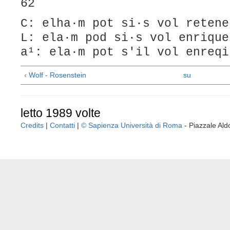
62
C: elha·m pot si·s vol retene
L: ela·m pod si·s vol enrique
a¹: ela·m pot s'il vol enreqi
‹ Wolf - Rosenstein
su
letto 1989 volte
Credits
|
Contatti
|
© Sapienza Università di Roma
- Piazzale A