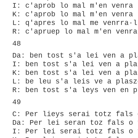
I: c'aprob lo mal m'en venra 
K: c'aprob lo mal m'en venra 
L: q'apres lo mal me venrra·l
R: c'apruep lo mal m'en venra
48
Da: ben tost s'a lei ven a pl
I: ben tost s'a lei ven a pla
K: ben tost s'a lei ven a pla
L: be leu s'a leis ve a plasz
R: ben tost s'a leys ven en p
49
C: Per lieys serai totz fals 
Da: Per lei seran toz fals o 
I: Per lei serai totz fals o 