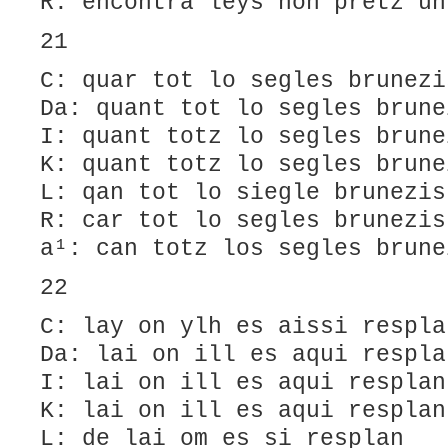
R: encontra leys non pretz un
21
C: quar tot lo segles brunezi
Da: quant tot lo segles brune
I: quant totz lo segles brune
K: quant totz lo segles brune
L: qan tot lo siegle brunezis
R: car tot lo segles brunezis
a¹: can totz los segles brune
22
C: lay on ylh es aissi respla
Da: lai on ill es aqui respla
I: lai on ill es aqui resplan
K: lai on ill es aqui resplan
L: ​de lai om es si resplan