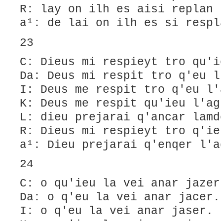
R: lay on ilh es aisi replan
a¹: de lai on ilh es si respl
23
C: Dieus mi respieyt tro qu'i
Da: Deus mi respit tro q'eu l
I: Deus me respit tro q'eu l'
K: Deus me respit qu'ieu l'ag
L: ​dieu prejarai q'ancar lamd
R: Dieus mi respieyt tro q'ie
a¹: Dieu prejarai q'enqer l'a
24
C: o qu'ieu la vei anar jazer
Da: o q'eu la vei anar jacer.
I: o q'eu la vei anar jaser.