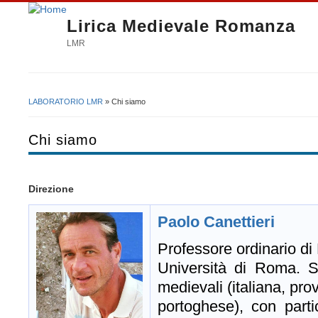
Lirica Medievale Romanza
LMR
LABORATORIO LMR
» Chi siamo
Tu sei qui
Chi siamo
Direzione
Paolo Canettieri
Professore ordinario di
Università di Roma. S
medievali (italiana, pro
portoghese), con partic