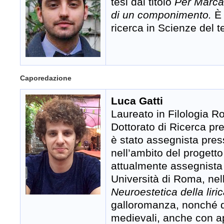
tesi dal titolo
Per Marcab
di un componimento.
È
ricerca in Scienze del 
Caporedazione
Luca Gatti
Laureato in Filologia 
Dottorato di Ricerca pr
è stato assegnista press
nell’ambito del progett
attualmente assegnista 
Università di Roma, nell
Neuroestetica della lir
galloromanza, nonché 
medievali, anche con ap