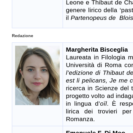
Leone e Thibaut de Cham
genere lirico della ‘past
il
Partenopeus de Bloi
Redazione
Margherita Bisceglia
Laureata in Filologia
Università di Roma con
l’edizione di Thibaut
est li pelicans, Je me c
ricerca in Scienze del
progetto volto ad indaga
in lingua d’
oïl
. È resp
lirica dei trovieri pe
Romanza.
Emanuele F. Di Meo