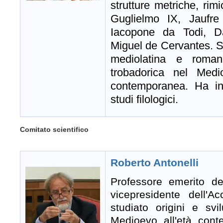
strutture metriche, rim
Guglielmo IX, Jaufre
Iacopone da Todi, Da
Miguel de Cervantes. Si
mediolatina e romanz
trobadorica nel Medi
contemporanea. Ha ina
studi filologici.
Comitato scientifico
Roberto Antonelli
Professore emerito d
vicepresidente dell'
studiato origini e sv
Medioevo all'età cont