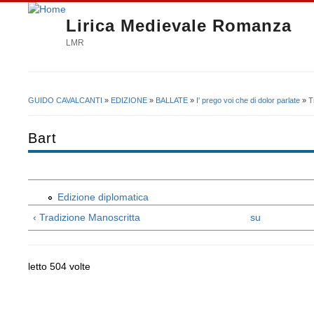
Lirica Medievale Romanza
LMR
GUIDO CAVALCANTI
»
EDIZIONE
»
BALLATE
»
I' prego voi che di dolor parlate
»
T
Tu sei qui
Bart
Edizione diplomatica
‹ Tradizione Manoscritta
su
letto 504 volte