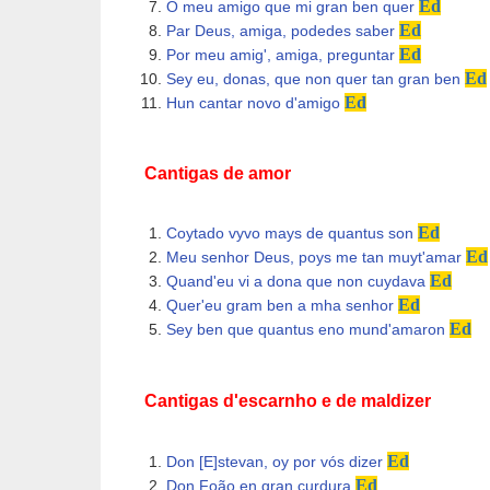
Ed
O meu amigo que mi gran ben quer
Ed
Par Deus, amiga, podedes saber
Ed
Por meu amig', amiga, preguntar
Ed
Sey eu, donas, que non quer tan gran ben
Ed
Hun cantar novo d'amigo
Cantigas de amor
Ed
Coytado vyvo mays de quantus son
Ed
Meu senhor Deus, poys me tan muyt'amar
Ed
Quand'eu vi a dona que non cuydava
Ed
Quer'eu gram ben a mha senhor
Ed
Sey ben que quantus eno mund'amaron
Cantigas d'escarnho e de maldizer
Ed
Don [E]stevan, oy por vós dizer
Ed
Don Foão en gran curdura