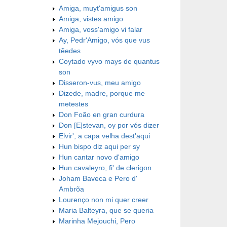
Amiga, muyt'amigus son
Amiga, vistes amigo
Amiga, voss'amigo vi falar
Ay, Pedr'Amigo, vós que vus
tẽedes
Coytado vyvo mays de quantus
son
Disseron-vus, meu amigo
Dizede, madre, porque me
metestes
Don Foão en gran curdura
Don [E]stevan, oy por vós dizer
Elvir', a capa velha dest'aqui
Hun bispo diz aqui per sy
Hun cantar novo d'amigo
Hun cavaleyro, fi' de clerigon
Joham Baveca e Pero d'
Ambrõa
Lourenço non mi quer creer
Maria Balteyra, que se queria
Marinha Mejouchi, Pero