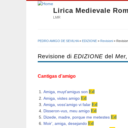
Lirica Medievale Ro
LMR
PEDRO AMIGO DE SEVILHA
»
EDIZIONE
»
Revisioni
» Revision
Tu sei qui
Revisione di
EDIZIONE
del
Mer,
Cantigas d’amigo
​
Ed
Amiga, muyt'amigus son
Ed
Amiga, vistes amigo
Ed
Amiga, voss'amigo vi falar
Ed
Disseron-vus, meu amigo
Ed
Dizede, madre, porque me metestes
Ed
Moir', amiga, desejando