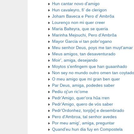
Hun cantar novo d'amigo
Hun cavaleyro, fi' de clerigon
Joham Baveca e Pero d' Ambrõa
Lourenço non mi quer creer
Maria Balteyra, que se queria
Marinha Mejouchi, Pero d'Ambrõa
Mayor Garcia vi tan pobr'ogano
Meu senhor Deus, poys me tan muyt'amar
Meus amigos, tan desaventurado
Moir', amiga, desejando
Moytos s'enfingem que han guaanhado
Non sey no mundo outro omen tan coytad
O meu amigo que mi gran ben quer
Par Deus, amiga, podedes saber
Pediu oj'un ric'ome
Pedr'Amigo, quer'ora hũa rren
Pedr'Amigo, quero de vós saber
Pedr'Ordonhez, torp[e] e desembrado
Pero d'Ambroa, tal senhor avedes
Por meu amig', amiga, preguntar
Quand'eu hun dia fuy en Compostela