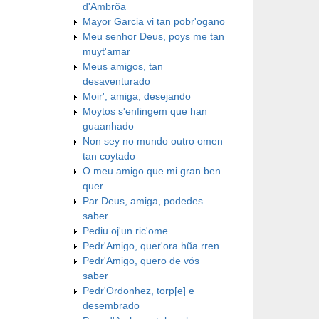
d'Ambrõa
Mayor Garcia vi tan pobr'ogano
Meu senhor Deus, poys me tan
muyt'amar
Meus amigos, tan
desaventurado
Moir', amiga, desejando
Moytos s'enfingem que han
guaanhado
Non sey no mundo outro omen
tan coytado
O meu amigo que mi gran ben
quer
Par Deus, amiga, podedes
saber
Pediu oj'un ric'ome
Pedr'Amigo, quer'ora hũa rren
Pedr'Amigo, quero de vós
saber
Pedr'Ordonhez, torp[e] e
desembrado