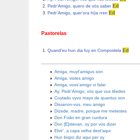
Ed
Pedr'Amigo, quero de vós saber
Ed
Pedr'Amigo, quer'ora hũa rren
Pastorelas
Ed
Quand'eu hun dia fuy en Compostela
Amiga, muyt'amigus son
Amiga, vistes amigo
Amiga, voss'amigo vi falar
Ay, Pedr'Amigo, vós que vus tẽedes
Coytado vyvo mays de quantus son
Disseron-vus, meu amigo
Dizede, madre, porque me metestes
Don Foão en gran curdura
Don [E]stevan, oy por vós dizer
Elvir', a capa velha dest'aqui
Hun bispo diz aqui per sy