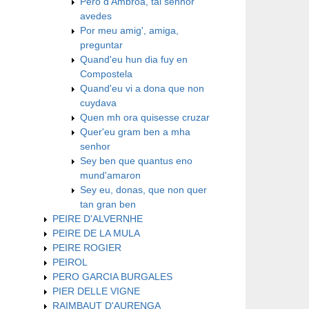
Pero d'Ambroa, tal senhor
avedes
Por meu amig', amiga,
preguntar
Quand'eu hun dia fuy en
Compostela
Quand'eu vi a dona que non
cuydava
Quen mh ora quisesse cruzar
Quer'eu gram ben a mha
senhor
Sey ben que quantus eno
mund'amaron
Sey eu, donas, que non quer
tan gran ben
PEIRE D'ALVERNHE
PEIRE DE LA MULA
PEIRE ROGIER
PEIROL
PERO GARCIA BURGALES
PIER DELLE VIGNE
RAIMBAUT D'AURENGA