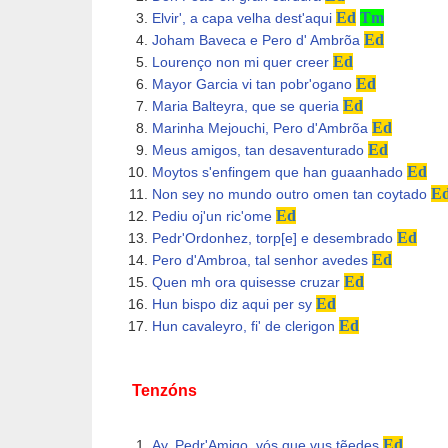
Ed
Tm
Elvir', a capa velha dest'aqui
Ed
Joham Baveca e Pero d' Ambrõa
Ed
Lourenço non mi quer creer
Ed
Mayor Garcia vi tan pobr'ogano
Ed
Maria Balteyra, que se queria
Ed
Marinha Mejouchi, Pero d'Ambrõa
Ed
Meus amigos, tan desaventurado
Ed
Moytos s'enfingem que han guaanhado
E
Non sey no mundo outro omen tan coytado
Ed
Pediu oj'un ric'ome
Ed
Pedr'Ordonhez, torp[e] e desembrado
Ed
Pero d'Ambroa, tal senhor avedes
Ed
Quen mh ora quisesse cruzar
Ed
Hun bispo diz aqui per sy
Ed
Hun cavaleyro, fi' de clerigon
Tenzóns
Ed
Ay, Pedr'Amigo, vós que vus tẽedes