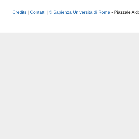
Credits
|
Contatti
|
© Sapienza Università di Roma
- Piazzale A