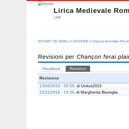
Lirica Medievale Ro
LMR
RICHART DE SEMILLI
»
EDIZIONE
»
Chançon ferai plain d’ire 
Tu sei qui
Revisioni per
Chançon ferai plai
Visualizza
Revisioni
(scheda attiva)
Schede primarie
Revisione
13/04/2019 - 05:59
, di
Unitus2015
22/11/2018 - 13:39
, di
Margherita Bisceglia