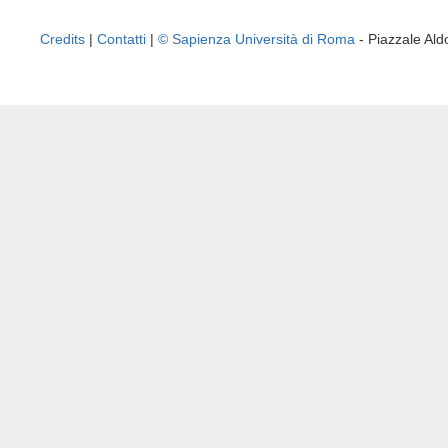
Credits
|
Contatti
|
© Sapienza Università di Roma
- Piazzale A