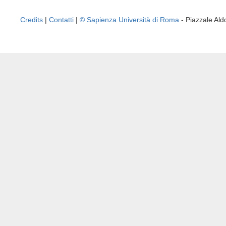
Credits
|
Contatti
|
© Sapienza Università di Roma
- Piazzale A