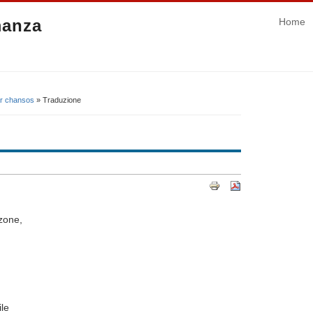
manza
Home
far chansos
» Traduzione
zone,
ile