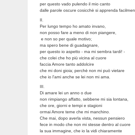
per questo vado pulendo il mio canto
dalle parole oscure cosicchè si apprenda facilmen
II.
Per lungo tempo ho amato invano,
non posso fare a meno di non piangere,
e non so per quale motivo;
ma spero bene di guadagnare,
per questo io aspetto - ma mi sembra tardi! -
che colei che ho più vicina al cuore
faccia Amore tanto addolcire
che mi doni gioia; perchè non mi può vietare
che io l'ami anche se lei non mi ama.
III.
Di amare lei un anno o due
non rimpiango affatto, sebbene mi sia lontana,
che ore, giorni e tempi e stagioni
ormai Amore teme che mi manchino.
Che mai, dopo averla vista, nessun pensiero
fece in modo che non mi stesse dentro al cuore
la sua immagine, che io la vidi chiaramente