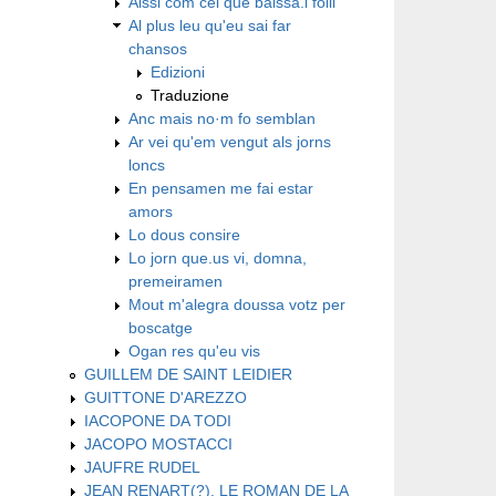
Aissi com cel que baissa.l foill
Al plus leu qu'eu sai far
chansos
Edizioni
Traduzione
Anc mais no·m fo semblan
Ar vei qu'em vengut als jorns
loncs
En pensamen me fai estar
amors
Lo dous consire
Lo jorn que.us vi, domna,
premeiramen
Mout m'alegra doussa votz per
boscatge
Ogan res qu'eu vis
GUILLEM DE SAINT LEIDIER
GUITTONE D'AREZZO
IACOPONE DA TODI
JACOPO MOSTACCI
JAUFRE RUDEL
JEAN RENART(?), LE ROMAN DE LA