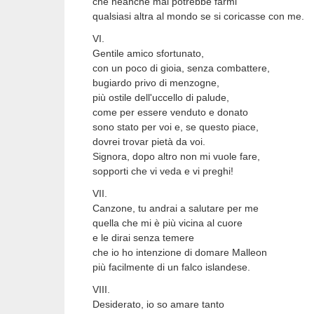
che neanche mai potrebbe farmi
qualsiasi altra al mondo se si coricasse con me.
VI.
Gentile amico sfortunato,
con un poco di gioia, senza combattere,
bugiardo privo di menzogne,
più ostile dell'uccello di palude,
come per essere venduto e donato
sono stato per voi e, se questo piace,
dovrei trovar pietà da voi.
Signora, dopo altro non mi vuole fare,
sopporti che vi veda e vi preghi!
VII.
Canzone, tu andrai a salutare per me
quella che mi è più vicina al cuore
e le dirai senza temere
che io ho intenzione di domare Malleon
più facilmente di un falco islandese.
VIII.
Desiderato, io so amare tanto