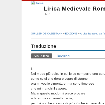
Lirica Medievale Ro
LMR
GUILLEM DE CABESTANH
»
EDIZIONE
»
Al plus leu qu'eu sai 
Tu sei qui
Traduzione
Visualizza
(scheda attiva)
Revisioni
Schede primarie
I.
Nel modo più dolce in cui io so comporre una can
come colui che dora e copre di stagno,
ora mi voglio cimentare, ma sono timoroso
che mi manchi il sapere.
Ma in questo modo mi piace provare
a fare una canzonetta facile,
perchè so che si canta di più ciò che è meno diffic