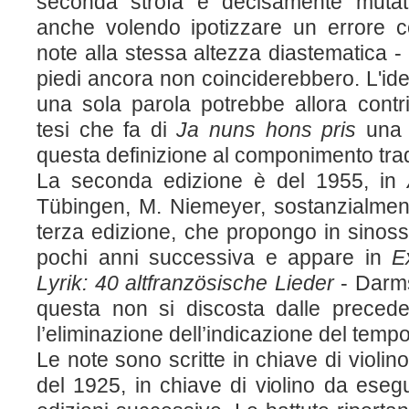
seconda strofa è decisamente mutata
anche volendo ipotizzare un errore co
note alla stessa altezza diastematica -
piedi ancora non coinciderebbero. L'ide
una sola parola potrebbe allora contri
tesi che fa di
Ja nuns hons pris
un
questa definizione al componimento trad
La seconda edizione è del 1955, in
Tübingen, M. Niemeyer, sostanzialmente
terza edizione, che propongo in sinossi c
pochi anni successiva e appare in
E
Lyrik: 40 altfranzösische Lieder
- Darms
questa non si discosta dalle preceden
l’eliminazione dell’indicazione del tempo
Le note sono scritte in chiave di violin
del 1925, in chiave di violino da esegu