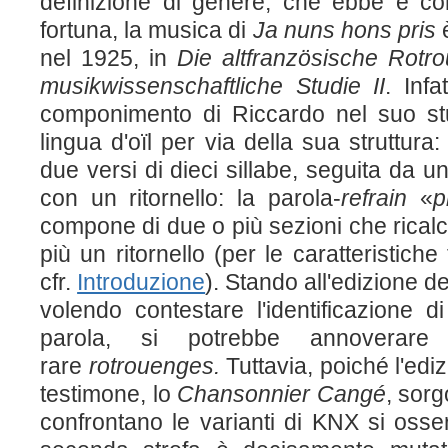
definizione di genere, che ebbe e c
fortuna, la musica di
Ja nuns hons pris
è
nel 1925, in
Die altfranzösische Rotrou
musikwissenschaftliche Studie II
. Infa
componimento di Riccardo nel suo st
lingua d'oïl per via della sua struttura
due versi di dieci sillabe, seguita da 
con un ritornello: la parola-
refrain
«
p
compone di due o più sezioni che rical
più un ritornello (per le caratteristiche
cfr.
Introduzione
). Stando all'edizione d
volendo contestare l'identificazione 
parola, si potrebbe annoverar
rare
rotrouenges.
Tuttavia, poiché l'edi
testimone, lo
Chansonnier Cangé
, sor
confrontano le varianti di KNX si osse