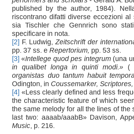
performers and scholars
- Gerald A. Bon
published by the author, 1984). Nell
riscontrano difatti diverse eccezioni al
sia Tischler che Gennrich sono stati
specificare in nota.
[2]
F. Ludwig,
Zeitschrift der internati
pp. 37 ss. e
Repertorium,
pp. 53 ss.
[3]
«
Intellege quod pes integrum
(una u
in qualibet longa in quinti modi.»
(
organistas duo tantum habuit tempora,
Odington, in
Coussemarker, Scriptores, 
[4]
«Less clearly defined and less frequ
the characteristic feature of which seem
the same melody for all the lines of the 
last two: aaaab/aaabB» Davison, App
Music
, p. 216.