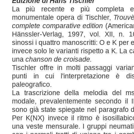
Edizione di Hans Tischler
La più recente e più completa ed
monumentale opera di Tischler,
Trouvè
complete comparative edition
(American
Hänssler-Verlag, 1997, vol. XII, n. 1
sinossi i quattro manoscritti: O e K per 
invece solo le varianti rispetto a K. La 
una
chanson de croisade.
Tischler offre in molti passaggi varian
punti in cui l'interpretazione è d
paleografico.
La trascrizione della melodia del m
modale, prevalentemente secondo il II
sono già state spiegate nel paragrafo d
Per K(NX) invece il ritmo è isosillabic
una veste mensurale. I gruppi neumatic