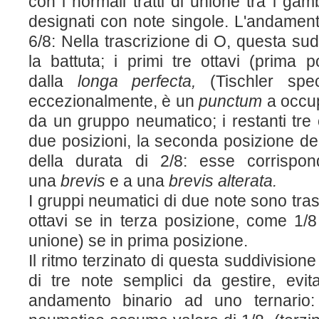
con i normali tratti di unione tra i gam
designati con note singole. L'andament
6/8: Nella trascrizione di O, questa s
la battuta; i primi tre ottavi (prima 
dalla
longa perfecta,
(Tischler spe
eccezionalmente, è un
punctum
a occu
da un gruppo neumatico; i restanti tre o
due posizioni, la seconda posizione dell
della durata di 2/8: esse corrispon
una
brevis
e a una
brevis
alterata.
I gruppi neumatici di due note sono tras
ottavi se in terza posizione, come 1/8
unione) se in prima posizione.
Il ritmo terzinato di questa suddivision
di tre note semplici da gestire, ev
andamento binario ad uno ternario