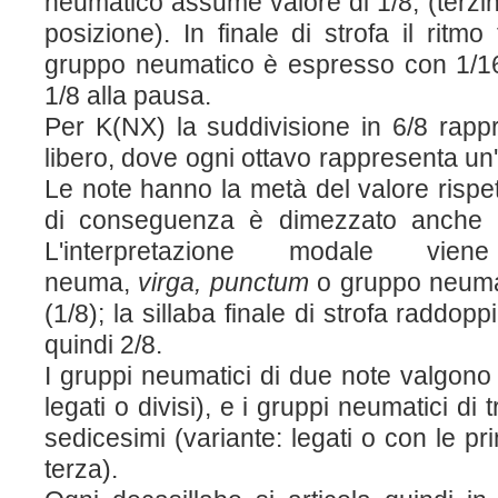
neumatico assume valore di 1/8, (terzi
posizione). In finale di strofa il ritmo 
gruppo neumatico è espresso con 1/16
1/8 alla pausa.
Per K(NX) la suddivisione in 6/8 rap
libero, dove ogni ottavo rappresenta un'e
Le note hanno la metà del valore rispet
di conseguenza è dimezzato anche il
L'interpretazione modale 
neuma,
virga,
punctum
o gruppo neuma
(1/8); la sillaba finale di strofa raddop
quindi 2/8.
I gruppi neumatici di due note valgono
legati o divisi), e i gruppi neumatici di
sedicesimi (variante: legati o con le pr
terza).