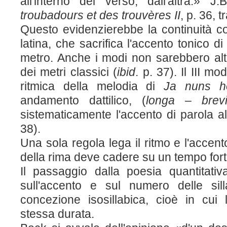
all'interno del verso, dall'altra.» J
troubadours et des trouvères II
, p. 36, 
Questo evidenzierebbe la continuità co
latina, che sacrifica l'accento tonico d
metro. Anche i modi non sarebbero alt
dei metri classici (
ibid
. p. 37). Il III m
ritmica della melodia di
Ja nuns h
andamento dattilico, (
longa
–
brev
sistematicamente l'accento di parola al
38).
Una sola regola lega il ritmo e l'accento
della rima deve cadere su un tempo fort
Il passaggio dalla poesia quantitat
sull'accento e sul numero delle si
concezione isosillabica, cioè in cui
stessa durata.