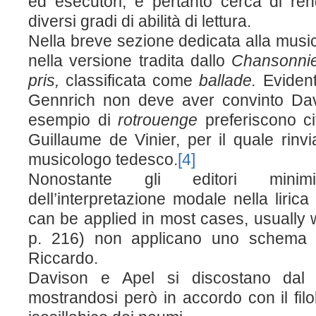
ed esecutori, e pertanto cerca di rend
diversi gradi di abilità di lettura.
Nella breve sezione dedicata alla musica 
nella versione tradita dallo
Chansonni
pris,
classificata come
ballade.
Evident
Gennrich non deve aver convinto Da
esempio di
rotrouenge
preferiscono c
Guillaume de Vinier, per il quale rinvi
musicologo tedesco.
[4]
Nonostante gli editori minim
dell’interpretazione modale nella liri
can be applied in most cases, usually 
p. 216) non applicano uno schema 
Riccardo.
Davison e Apel si discostano dal 
mostrandosi però in accordo con il fil