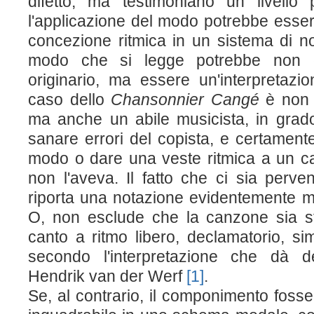
difetto, ma testimoniano un livello p
l'applicazione del modo potrebbe esser
concezione ritmica in un sistema di no
modo che si legge potrebbe non c
originario, ma essere un'interpretazi
caso dello
Chansonnier
Cangé
è non s
ma anche un abile musicista, in grado
sanare errori del copista, e certament
modo o dare una veste ritmica a un ca
non l'aveva. Il fatto che ci sia perv
riporta una notazione evidentemente m
O, non esclude che la canzone sia s
canto a ritmo libero, declamatorio, si
secondo l'interpretazione che dà de
Hendrik van der Werf
[1]
.
Se, al contrario, il componimento fosse