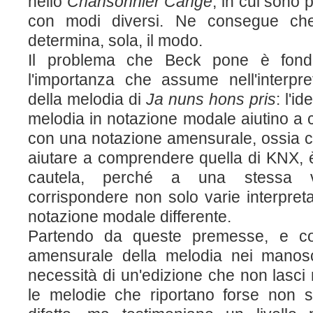
nello
Chansonnier
Cangé
, in cui sono 
con modi diversi. Ne consegue che
determina, sola, il modo.
Il problema che Beck pone è fonda
l'importanza che assume nell'interpre
della melodia di
Ja nuns hons pris
: l'i
melodia in notazione modale aiutino a c
con una notazione amensurale, ossia c
aiutare a comprendere quella di KNX, 
cautela, perché a una stessa ve
corrispondere non solo varie interpre
notazione modale differente.
Partendo da queste premesse, e con
amensurale della melodia nei manoscr
necessità di un'edizione che non lasci 
le melodie che riportano forse non s