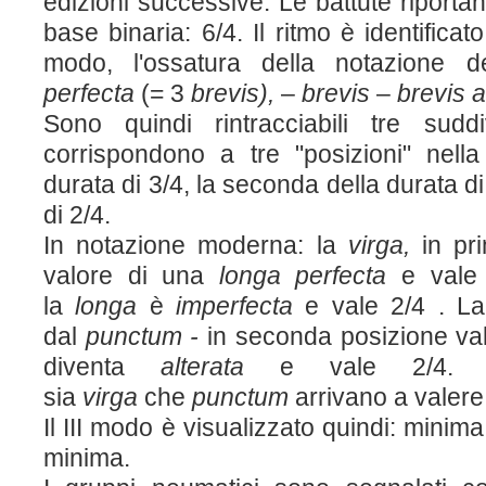
edizioni successive. Le battute riporta
base binaria: 6/4. Il ritmo è identificat
modo, l'ossatura della notazione 
perfecta
(= 3
brevis),
–
brevis
–
brevis a
Sono quindi rintracciabili tre sudd
corrispondono a tre "posizioni" nella
durata di 3/4, la seconda della durata di
di 2/4.
In notazione moderna: la
virga,
in pri
valore di una
longa
perfecta
e vale 
la
longa
è
imperfecta
e vale 2/4 . L
dal
punctum -
in seconda posizione val
diventa
alterata
e vale 2/4. I
sia
virga
che
punctum
arrivano a valere
Il III modo è visualizzato quindi: mini
minima.