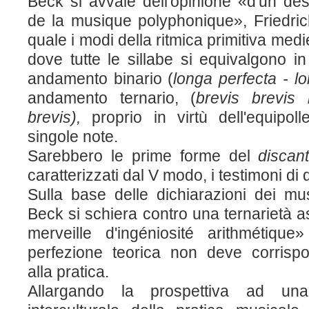
Beck si avvale dell'opinione «d'un de
de la musique polyphonique», Friedr
quale i modi della ritmica primitiva medi
dove tutte le sillabe si equivalgono i
andamento binario (
longa perfecta - l
andamento ternario, (
brevis brevis 
brevis),
proprio in virtù dell'equipol
singole note.
Sarebbero le prime forme del
discan
caratterizzati dal V modo, i testimoni di
Sulla base delle dichiarazioni dei musi
Beck si schiera contro una ternarietà 
merveille d'ingéniosité arithmétique
perfezione teorica non deve corrisp
alla pratica.
Allargando la prospettiva ad un