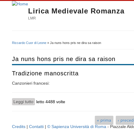
Lirica Medievale Romanza
LMR
Riccardo Cuor di Leone
» Ja nuns hons pris ne dira sa raison
Tu sei qui
Ja nuns hons pris ne dira sa raison
Tradizione manoscritta
Canzonieri francesi:
Leggi tutto
su Tradizione manoscritta
letto 4488 volte
« prima
‹ prece
Pagine
Credits
|
Contatti
|
© Sapienza Università di Roma
- Piazzale A