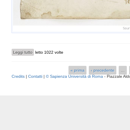
Leggi tutto
su Riproduzione fotografica
letto 1022 volte
« prima
‹ precedente
…
Pagine
Credits
|
Contatti
|
© Sapienza Università di Roma
- Piazzale A