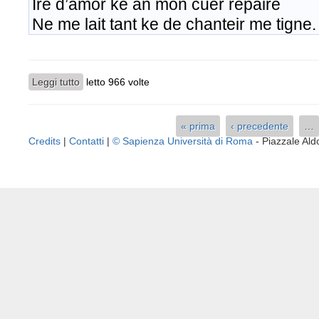
Ire d’amor ke an mon cuer repaire
Ne me lait tant ke de chanteir me tigne.
Leggi tutto
su Edizione diplomatico-interpretativa
letto 966 volte
« prima
‹ precedente
…
Pagine
Credits
|
Contatti
|
© Sapienza Università di Roma
- Piazzale A