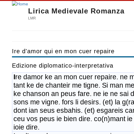
Lirica Medievale Romanza
LMR
Ire d'amor qui en mon cuer repaire
Edizione diplomatico-interpretativa
I
re damor ke an mon cuer repaire. ne m
tant ke de chanteir me tigne. Si man m
ke chanson an peus fare. ne ie ne sai d
sons me vigne. fors li desirs. (et) la g(r
dont ian seus esbahis. (et) esgareis ca
ceu vos peus ie bien dire. co(n)mant i
ioie dire. ​