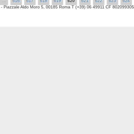
…
616
617
618
619
620
621
622
623
624
a
- Piazzale Aldo Moro 5, 00185 Roma T (+39) 06 49911 CF 80209930