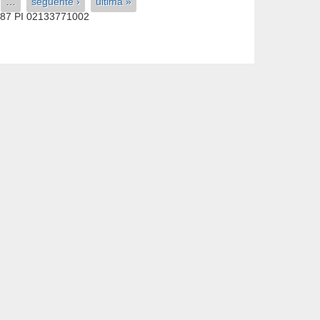
…
seguente ›
ultima »
587 PI 02133771002