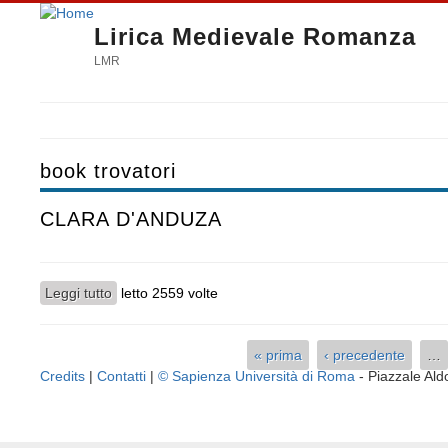
Lirica Medievale Romanza
LMR
book trovatori
CLARA D'ANDUZA
Leggi tutto
su CLARA D'ANDUZA
letto 2559 volte
« prima
‹ precedente
…
Pagine
Credits
|
Contatti
|
© Sapienza Università di Roma
- Piazzale A