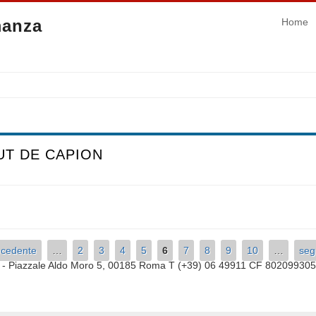
manza
Home
UT DE CAPION
DE CAPION
ecedente
…
2
3
4
5
6
7
8
9
10
…
seg
a
- Piazzale Aldo Moro 5, 00185 Roma T (+39) 06 49911 CF 80209930