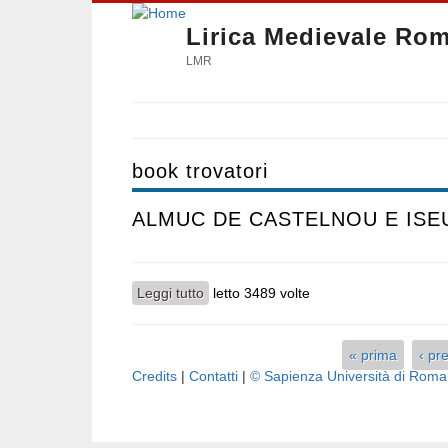
Lirica Medievale Ro
LMR
book trovatori
ALMUC DE CASTELNOU E ISE
Leggi tutto
su ALMUC DE CASTELNOU E ISEUT 
letto 3489 volte
« prima
‹ pr
Pagine
Credits
|
Contatti
|
© Sapienza Università di Rom